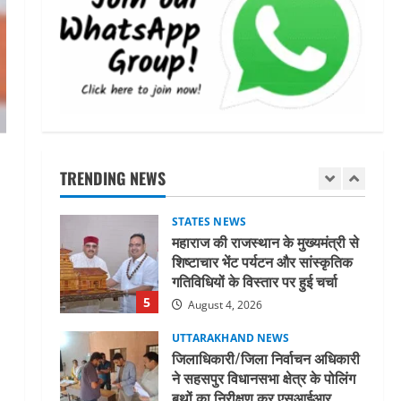
मिस उत्तराखंड 2026 के सब-कॉन्टेस्ट
‘मिस ब्यूटीफुल आइज़’ एवं ‘मिस
ब्यूटीफुल हेयर’ का आयोजन
3
August 5, 2026
UTTARAKHAND NEWS
एमआईटी वर्ल्ड पीस यूनिवर्सिटी और
जर्मनी के बीएसबीआई के बीच समझौता;
भारतीय छात्रों को मिलेंगे वैश्विक
TRENDING NEWS
अवसर
4
August 5, 2026
STATES NEWS
महाराज की राजस्थान के मुख्यमंत्री से
शिष्टाचार भेंट पर्यटन और सांस्कृतिक
गतिविधियों के विस्तार पर हुई चर्चा
5
August 4, 2026
UTTARAKHAND NEWS
जिलाधिकारी/जिला निर्वाचन अधिकारी
ने सहसपुर विधानसभा क्षेत्र के पोलिंग
बूथों का निरीक्षण कर एसआईआर