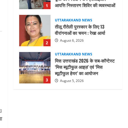
आपत्ति निस्तारण शिविर की व्यवस्थाओं
1
का लिया जायजा
August 6, 2026
UTTARAKHAND NEWS
तीलू रौतेली पुरस्कार के लिए 13
वीरांगनाओं का चयन : रेखा आर्या
August 6, 2026
2
UTTARAKHAND NEWS
मिस उत्तराखंड 2026 के सब-कॉन्टेस्ट
‘मिस ब्यूटीफुल आइज़’ एवं ‘मिस
ब्यूटीफुल हेयर’ का आयोजन
3
August 5, 2026
UTTARAKHAND NEWS
एमआईटी वर्ल्ड पीस यूनिवर्सिटी और
जर्मनी के बीएसबीआई के बीच समझौता;
:
भारतीय छात्रों को मिलेंगे वैश्विक
अवसर
4
या
August 5, 2026