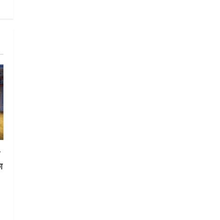
STATES NEWS
महाराज की राजस्थान के मुख्यमंत्री से
शिष्टाचार भेंट पर्यटन और सांस्कृतिक
गतिविधियों के विस्तार पर हुई चर्चा
5
August 4, 2026
स
ा