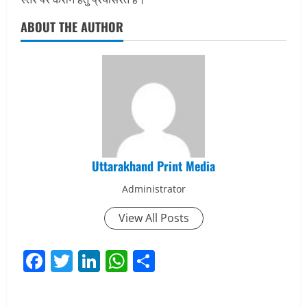
ABOUT THE AUTHOR
Uttarakhand Print Media
Administrator
View All Posts
Facebook
Twitter
LinkedIn
WhatsApp
Share
P