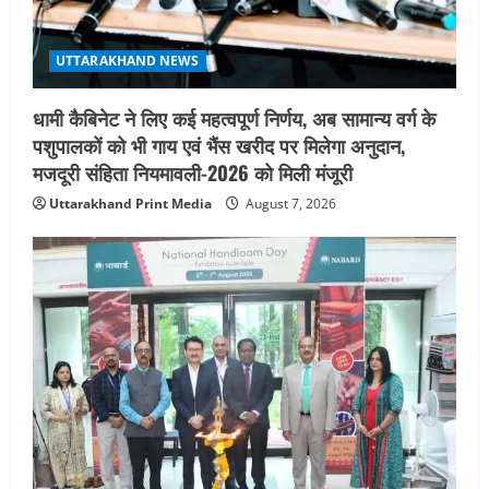
UTTARAKHAND NEWS
मिस उत्तराखंड 2026 के सब-कॉन्टेस्ट ‘मिस
UTTARAKHAND NEWS
ब्यूटीफुल आइज़’ एवं ‘मिस ब्यूटीफुल हेयर’ का
आयोजन
धामी कैबिनेट ने लिए कई महत्वपूर्ण निर्णय, अब सामान्य वर्ग के
5
August 5, 2026
पशुपालकों को भी गाय एवं भैंस खरीद पर मिलेगा अनुदान,
मजदूरी संहिता नियमावली-2026 को मिली मंजूरी
Uttarakhand Print Media
August 7, 2026