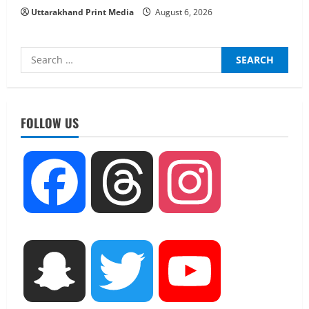
Uttarakhand Print Media
August 6, 2026
Search
for:
UTTARAKHAND NEWS
नाबार्ड ने राष्ट्रीय हथकरघा दिवस के अवसर पर
मुंबई में तीन दिवसीय प्रदर्शनी का आयोजन किया
FOLLOW US
August 7, 2026
2
UTTARAKHAND NEWS
Facebook
Threads
Instagram
जिलाधिकारी/जिला निर्वाचन अधिकारी ने
सहसपुर विधानसभा क्षेत्र के पोलिंग बूथों का
निरीक्षण कर एसआईआर आपत्ति निस्तारण
शिविर की व्यवस्थाओं का लिया जायजा
3
August 6, 2026
Snapchat
Twitter
YouTube
UTTARAKHAND NEWS
तीलू रौतेली पुरस्कार के लिए 13 वीरांगनाओं का
चयन : रेखा आर्या