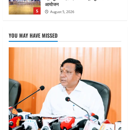
खरीद पर मिलेगा अनुदान, मजदूरी संहिता
नियमावली-2026 को मिली मंजूरी
1
August 7, 2026
UTTARAKHAND NEWS
नाबार्ड ने राष्ट्रीय हथकरघा दिवस के अवसर पर
YOU MAY HAVE MISSED
मुंबई में तीन दिवसीय प्रदर्शनी का आयोजन किया
August 7, 2026
2
UTTARAKHAND NEWS
जिलाधिकारी/जिला निर्वाचन अधिकारी ने
सहसपुर विधानसभा क्षेत्र के पोलिंग बूथों का
निरीक्षण कर एसआईआर आपत्ति निस्तारण
शिविर की व्यवस्थाओं का लिया जायजा
3
August 6, 2026
UTTARAKHAND NEWS
तीलू रौतेली पुरस्कार के लिए 13 वीरांगनाओं का
चयन : रेखा आर्या
August 6, 2026
4