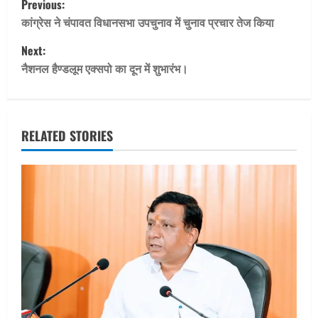
Previous:
o
कांग्रेस ने चंपावत विधानसभा उपचुनाव में चुनाव प्रचार तेज किया
Next:
s
नैशनल हैण्डलूम एक्सपो का दून में शुभारंभ।
t
n
RELATED STORIES
a
v
i
g
a
t