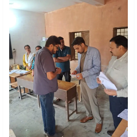
UTTARAKHAND NEWS
मिस उत्तराखंड 2026 के सब-कॉन्टेस्ट ‘मिस
ब्यूटीफुल आइज़’ एवं ‘मिस ब्यूटीफुल हेयर’ का
आयोजन
3
August 5, 2026
UTTARAKHAND NEWS
एमआईटी वर्ल्ड पीस यूनिवर्सिटी और जर्मनी के
बीएसबीआई के बीच समझौता; भारतीय छात्रों
को मिलेंगे वैश्विक अवसर
4
August 5, 2026
STATES NEWS
महाराज की राजस्थान के मुख्यमंत्री से
शिष्टाचार भेंट पर्यटन और सांस्कृतिक
गतिविधियों के विस्तार पर हुई चर्चा
5
August 4, 2026