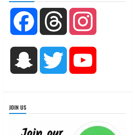
August 6, 2026
2
UTTARAKHAND NEWS
Facebook
Threads
Instagram
मिस उत्तराखंड 2026 के सब-कॉन्टेस्ट ‘मिस
ब्यूटीफुल आइज़’ एवं ‘मिस ब्यूटीफुल हेयर’ का
आयोजन
3
August 5, 2026
UTTARAKHAND NEWS
Snapchat
Twitter
YouTube
एमआईटी वर्ल्ड पीस यूनिवर्सिटी और जर्मनी के
बीएसबीआई के बीच समझौता; भारतीय छात्रों
को मिलेंगे वैश्विक अवसर
4
August 5, 2026
STATES NEWS
महाराज की राजस्थान के मुख्यमंत्री से
JOIN US
शिष्टाचार भेंट पर्यटन और सांस्कृतिक
गतिविधियों के विस्तार पर हुई चर्चा
5
August 4, 2026