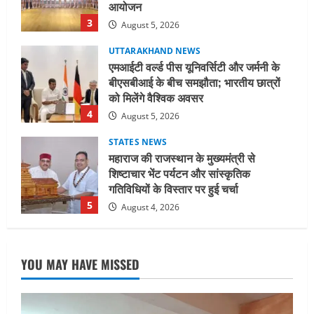
को मिलेंगे वैश्विक अवसर
4
August 5, 2026
STATES NEWS
महाराज की राजस्थान के मुख्यमंत्री से
शिष्टाचार भेंट पर्यटन और सांस्कृतिक
गतिविधियों के विस्तार पर हुई चर्चा
5
August 4, 2026
UTTARAKHAND NEWS
जिलाधिकारी/जिला निर्वाचन अधिकारी ने
सहसपुर विधानसभा क्षेत्र के पोलिंग बूथों का
निरीक्षण कर एसआईआर आपत्ति निस्तारण
शिविर की व्यवस्थाओं का लिया जायजा
1
August 6, 2026
UTTARAKHAND NEWS
तीलू रौतेली पुरस्कार के लिए 13 वीरांगनाओं का
YOU MAY HAVE MISSED
चयन : रेखा आर्या
August 6, 2026
2