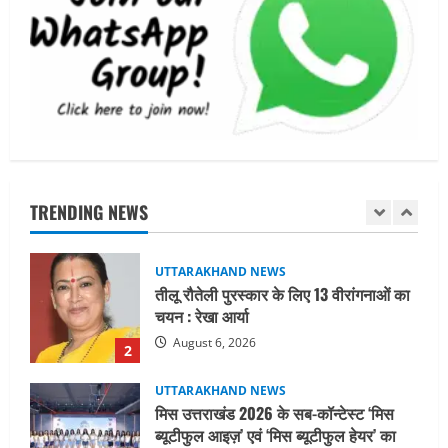
UTTARAKHAND NEWS
जिलाधिकारी/जिला निर्वाचन अधिकारी ने
सहसपुर विधानसभा क्षेत्र के पोलिंग बूथों का
निरीक्षण कर एसआईआर आपत्ति निस्तारण
शिविर की व्यवस्थाओं का लिया जायजा
1
August 6, 2026
UTTARAKHAND NEWS
तीलू रौतेली पुरस्कार के लिए 13 वीरांगनाओं का
चयन : रेखा आर्या
TRENDING NEWS
August 6, 2026
2
UTTARAKHAND NEWS
मिस उत्तराखंड 2026 के सब-कॉन्टेस्ट ‘मिस
ब्यूटीफुल आइज़’ एवं ‘मिस ब्यूटीफुल हेयर’ का
आयोजन
3
August 5, 2026
UTTARAKHAND NEWS
एमआईटी वर्ल्ड पीस यूनिवर्सिटी और जर्मनी के
बीएसबीआई के बीच समझौता; भारतीय छात्रों