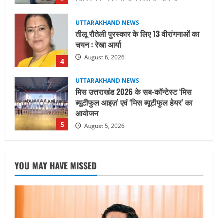
UTTARAKHAND NEWS
मिस उत्तराखंड 2026 के सब-कॉन्टेस्ट ‘मिस
ब्यूटीफुल आइज़’ एवं ‘मिस ब्यूटीफुल हेयर’ का
आयोजन
5
August 5, 2026
UTTARAKHAND NEWS
धामी कैबिनेट ने लिए कई महत्वपूर्ण निर्णय, अब
सामान्य वर्ग के पशुपालकों को भी गाय एवं भैंस
खरीद पर मिलेगा अनुदान, मजदूरी संहिता
नियमावली-2026 को मिली मंजूरी
1
August 7, 2026
UTTARAKHAND NEWS
नाबार्ड ने राष्ट्रीय हथकरघा दिवस के अवसर पर
YOU MAY HAVE MISSED
मुंबई में तीन दिवसीय प्रदर्शनी का आयोजन किया
August 7, 2026
2
UTTARAKHAND NEWS