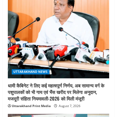
जिलाधिकारी/जिला निर्वाचन अधिकारी ने
सहसपुर विधानसभा क्षेत्र के पोलिंग बूथों का
निरीक्षण कर एसआईआर आपत्ति निस्तारण
शिविर की व्यवस्थाओं का लिया जायजा
3
August 6, 2026
UTTARAKHAND NEWS
तीलू रौतेली पुरस्कार के लिए 13 वीरांगनाओं का
चयन : रेखा आर्या
August 6, 2026
4
UTTARAKHAND NEWS
मिस उत्तराखंड 2026 के सब-कॉन्टेस्ट ‘मिस
UTTARAKHAND NEWS
ब्यूटीफुल आइज़’ एवं ‘मिस ब्यूटीफुल हेयर’ का
आयोजन
धामी कैबिनेट ने लिए कई महत्वपूर्ण निर्णय, अब सामान्य वर्ग के
5
August 5, 2026
पशुपालकों को भी गाय एवं भैंस खरीद पर मिलेगा अनुदान,
मजदूरी संहिता नियमावली-2026 को मिली मंजूरी
Uttarakhand Print Media
August 7, 2026