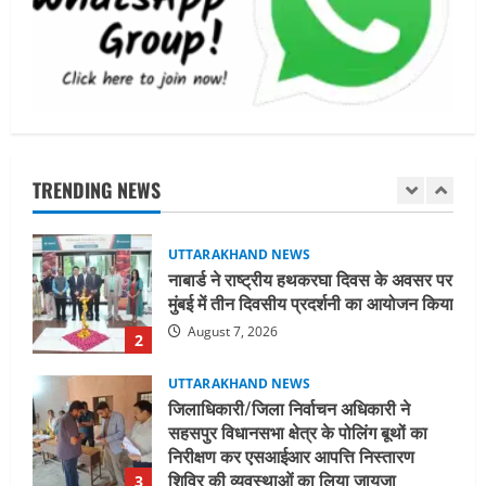
सामान्य वर्ग के पशुपालकों को भी गाय एवं भैंस
खरीद पर मिलेगा अनुदान, मजदूरी संहिता
नियमावली-2026 को मिली मंजूरी
1
August 7, 2026
UTTARAKHAND NEWS
नाबार्ड ने राष्ट्रीय हथकरघा दिवस के अवसर पर
मुंबई में तीन दिवसीय प्रदर्शनी का आयोजन किया
TRENDING NEWS
August 7, 2026
2
UTTARAKHAND NEWS
जिलाधिकारी/जिला निर्वाचन अधिकारी ने
सहसपुर विधानसभा क्षेत्र के पोलिंग बूथों का
निरीक्षण कर एसआईआर आपत्ति निस्तारण
शिविर की व्यवस्थाओं का लिया जायजा
3
August 6, 2026
UTTARAKHAND NEWS
तीलू रौतेली पुरस्कार के लिए 13 वीरांगनाओं का
चयन : रेखा आर्या
August 6, 2026
4