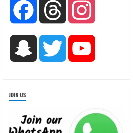
UTTARAKHAND NEWS
Facebook
Threads
Instagram
जिलाधिकारी/जिला निर्वाचन अधिकारी ने
सहसपुर विधानसभा क्षेत्र के पोलिंग बूथों का
निरीक्षण कर एसआईआर आपत्ति निस्तारण
शिविर की व्यवस्थाओं का लिया जायजा
3
August 6, 2026
Snapchat
Twitter
YouTube
UTTARAKHAND NEWS
तीलू रौतेली पुरस्कार के लिए 13 वीरांगनाओं का
चयन : रेखा आर्या
August 6, 2026
4
UTTARAKHAND NEWS
मिस उत्तराखंड 2026 के सब-कॉन्टेस्ट ‘मिस
JOIN US
ब्यूटीफुल आइज़’ एवं ‘मिस ब्यूटीफुल हेयर’ का
आयोजन
5
August 5, 2026
UTTARAKHAND NEWS
धामी कैबिनेट ने लिए कई महत्वपूर्ण निर्णय, अब