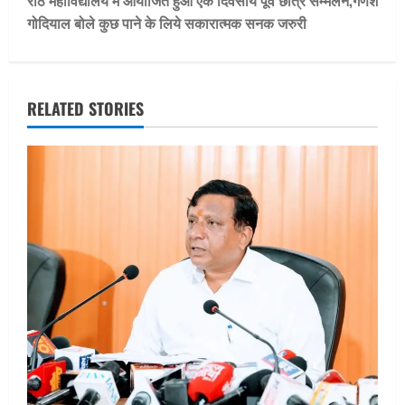
t
राठ महाविद्यालय में आयोजित हुआ एक दिवसीय पूर्व छात्र सम्मेलन,गणेश
गोदियाल बोले कुछ पाने के लिये सकारात्मक सनक जरुरी
n
a
v
RELATED STORIES
i
g
a
t
i
o
n