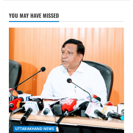
UTTARAKHAND NEWS
नाबार्ड ने राष्ट्रीय हथकरघा दिवस के अवसर पर
YOU MAY HAVE MISSED
मुंबई में तीन दिवसीय प्रदर्शनी का आयोजन किया
August 7, 2026
2
UTTARAKHAND NEWS
जिलाधिकारी/जिला निर्वाचन अधिकारी ने
सहसपुर विधानसभा क्षेत्र के पोलिंग बूथों का
निरीक्षण कर एसआईआर आपत्ति निस्तारण
शिविर की व्यवस्थाओं का लिया जायजा
3
August 6, 2026
UTTARAKHAND NEWS
तीलू रौतेली पुरस्कार के लिए 13 वीरांगनाओं का
चयन : रेखा आर्या
August 6, 2026
4
UTTARAKHAND NEWS
मिस उत्तराखंड 2026 के सब-कॉन्टेस्ट ‘मिस
UTTARAKHAND NEWS
ब्यूटीफुल आइज़’ एवं ‘मिस ब्यूटीफुल हेयर’ का