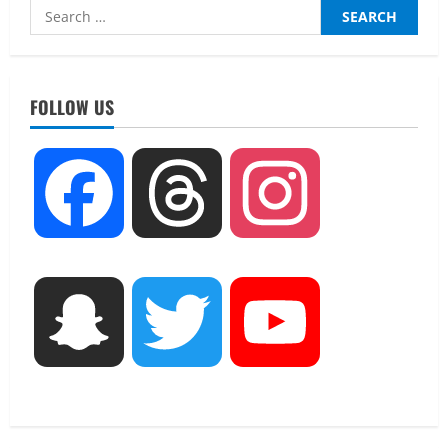
Search
for:
UTTARAKHAND NEWS
नाबार्ड ने राष्ट्रीय हथकरघा दिवस के अवसर पर
मुंबई में तीन दिवसीय प्रदर्शनी का आयोजन किया
FOLLOW US
August 7, 2026
2
UTTARAKHAND NEWS
Facebook
Threads
Instagram
जिलाधिकारी/जिला निर्वाचन अधिकारी ने
सहसपुर विधानसभा क्षेत्र के पोलिंग बूथों का
निरीक्षण कर एसआईआर आपत्ति निस्तारण
शिविर की व्यवस्थाओं का लिया जायजा
3
August 6, 2026
Snapchat
Twitter
YouTube
UTTARAKHAND NEWS
तीलू रौतेली पुरस्कार के लिए 13 वीरांगनाओं का
चयन : रेखा आर्या
August 6, 2026
4
UTTARAKHAND NEWS