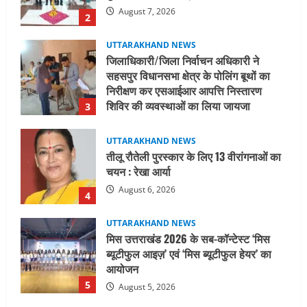
निरीक्षण कर एसआईआर आपत्ति निस्तारण
शिविर की व्यवस्थाओं का लिया जायजा
3
August 6, 2026
UTTARAKHAND NEWS
तीलू रौतेली पुरस्कार के लिए 13 वीरांगनाओं का
चयन : रेखा आर्या
August 6, 2026
4
UTTARAKHAND NEWS
मिस उत्तराखंड 2026 के सब-कॉन्टेस्ट ‘मिस
ब्यूटीफुल आइज़’ एवं ‘मिस ब्यूटीफुल हेयर’ का
आयोजन
5
August 5, 2026
UTTARAKHAND NEWS
धामी कैबिनेट ने लिए कई महत्वपूर्ण निर्णय, अब
सामान्य वर्ग के पशुपालकों को भी गाय एवं भैंस
खरीद पर मिलेगा अनुदान, मजदूरी संहिता
नियमावली-2026 को मिली मंजूरी
1
August 7, 2026