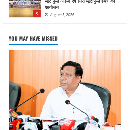
सामान्य वर्ग के पशुपालकों को भी गाय एवं भैंस
खरीद पर मिलेगा अनुदान, मजदूरी संहिता
नियमावली-2026 को मिली मंजूरी
1
August 7, 2026
UTTARAKHAND NEWS
नाबार्ड ने राष्ट्रीय हथकरघा दिवस के अवसर पर
YOU MAY HAVE MISSED
मुंबई में तीन दिवसीय प्रदर्शनी का आयोजन किया
August 7, 2026
2
UTTARAKHAND NEWS
जिलाधिकारी/जिला निर्वाचन अधिकारी ने
सहसपुर विधानसभा क्षेत्र के पोलिंग बूथों का
निरीक्षण कर एसआईआर आपत्ति निस्तारण
शिविर की व्यवस्थाओं का लिया जायजा
3
August 6, 2026
UTTARAKHAND NEWS
तीलू रौतेली पुरस्कार के लिए 13 वीरांगनाओं का
चयन : रेखा आर्या
August 6, 2026
4