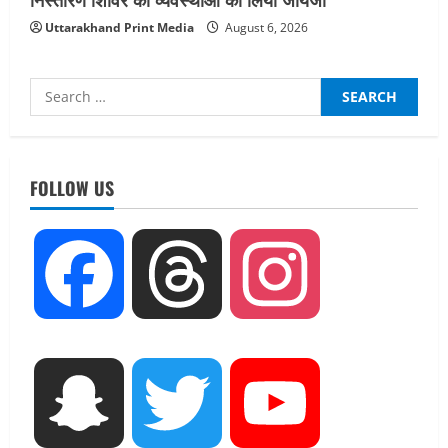
Uttarakhand Print Media
August 6, 2026
Search
for:
UTTARAKHAND NEWS
नाबार्ड ने राष्ट्रीय हथकरघा दिवस के अवसर पर
मुंबई में तीन दिवसीय प्रदर्शनी का आयोजन किया
FOLLOW US
August 7, 2026
2
UTTARAKHAND NEWS
Facebook
Threads
Instagram
जिलाधिकारी/जिला निर्वाचन अधिकारी ने
सहसपुर विधानसभा क्षेत्र के पोलिंग बूथों का
निरीक्षण कर एसआईआर आपत्ति निस्तारण
शिविर की व्यवस्थाओं का लिया जायजा
3
August 6, 2026
Snapchat
Twitter
YouTube
UTTARAKHAND NEWS
तीलू रौतेली पुरस्कार के लिए 13 वीरांगनाओं का
चयन : रेखा आर्या