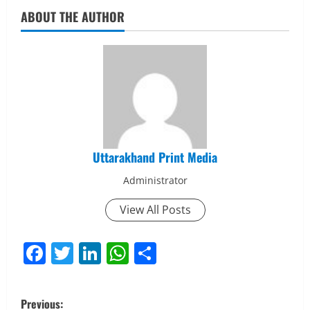
ABOUT THE AUTHOR
Uttarakhand Print Media
Administrator
View All Posts
Facebook
Twitter
LinkedIn
WhatsApp
Share
P
Previous: