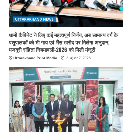
UTTARAKHAND NEWS
मिस उत्तराखंड 2026 के सब-कॉन्टेस्ट ‘मिस
UTTARAKHAND NEWS
ब्यूटीफुल आइज़’ एवं ‘मिस ब्यूटीफुल हेयर’ का
आयोजन
धामी कैबिनेट ने लिए कई महत्वपूर्ण निर्णय, अब सामान्य वर्ग के
5
August 5, 2026
पशुपालकों को भी गाय एवं भैंस खरीद पर मिलेगा अनुदान,
मजदूरी संहिता नियमावली-2026 को मिली मंजूरी
Uttarakhand Print Media
August 7, 2026