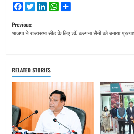
Facebook
Twitter
LinkedIn
WhatsApp
Share
P
Previous:
भाजपा ने राज्यसभा सीट के लिए डॉ. कल्पना सैनी को बनाया प्रत्या
o
s
t
RELATED STORIES
n
a
v
i
g