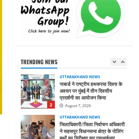
UTTARAKHAND NEWS
धामी कैबिनेट ने लिए कई महत्वपूर्ण
निर्णय, अब सामान्य वर्ग के पशुपालकों
को भी गाय एवं भैंस खरीद पर मिलेगा
अनुदान, मजदूरी संहिता
1
नियमावली-2026 को मिली मंजूरी
UTTARAKHAND NEWS
August 7, 2026
नाबार्ड ने राष्ट्रीय हथकरघा दिवस के
अवसर पर मुंबई में तीन दिवसीय
TRENDING NEWS
प्रदर्शनी का आयोजन किया
2
August 7, 2026
UTTARAKHAND NEWS
जिलाधिकारी/जिला निर्वाचन अधिकारी
ने सहसपुर विधानसभा क्षेत्र के पोलिंग
बूथों का निरीक्षण कर एसआईआर
आपत्ति निस्तारण शिविर की व्यवस्थाओं
3
का लिया जायजा
August 6, 2026
UTTARAKHAND NEWS
तीलू रौतेली पुरस्कार के लिए 13