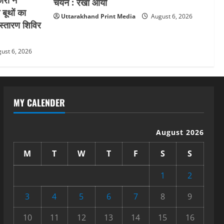
चयन : रेखा आर्या
 बूथों का
Uttarakhand Print Media
August 6, 2026
स्तारण शिविर
ust 6, 2026
MY CALENDER
August 2026
M
T
W
T
F
S
S
1
2
3
4
5
6
7
8
9
10
11
12
13
14
15
16