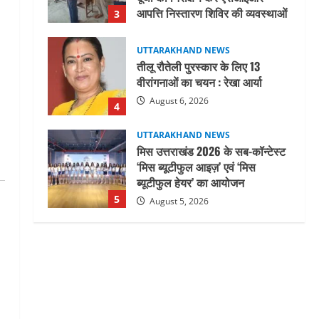
वीरांगनाओं का चयन : रेखा आर्या
August 6, 2026
4
UTTARAKHAND NEWS
मिस उत्तराखंड 2026 के सब-कॉन्टेस्ट
‘मिस ब्यूटीफुल आइज़’ एवं ‘मिस
ब्यूटीफुल हेयर’ का आयोजन
5
August 5, 2026
UTTARAKHAND NEWS
धामी कैबिनेट ने लिए कई महत्वपूर्ण
निर्णय, अब सामान्य वर्ग के पशुपालकों
को भी गाय एवं भैंस खरीद पर मिलेगा
अनुदान, मजदूरी संहिता
1
नियमावली-2026 को मिली मंजूरी
UTTARAKHAND NEWS
August 7, 2026
नाबार्ड ने राष्ट्रीय हथकरघा दिवस के
अवसर पर मुंबई में तीन दिवसीय
प्रदर्शनी का आयोजन किया
2
August 7, 2026