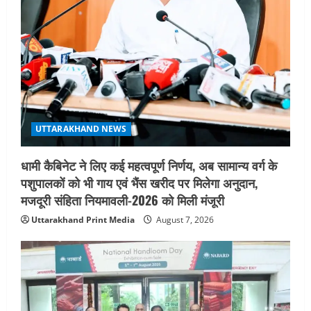
August 6, 2026
UTTARAKHAND NEWS
तीलू रौतेली पुरस्कार के लिए 13 वीरांगनाओं का
चयन : रेखा आर्या
August 6, 2026
4
UTTARAKHAND NEWS
मिस उत्तराखंड 2026 के सब-कॉन्टेस्ट ‘मिस
UTTARAKHAND NEWS
ब्यूटीफुल आइज़’ एवं ‘मिस ब्यूटीफुल हेयर’ का
आयोजन
धामी कैबिनेट ने लिए कई महत्वपूर्ण निर्णय, अब सामान्य वर्ग के
5
August 5, 2026
पशुपालकों को भी गाय एवं भैंस खरीद पर मिलेगा अनुदान,
मजदूरी संहिता नियमावली-2026 को मिली मंजूरी
Uttarakhand Print Media
August 7, 2026