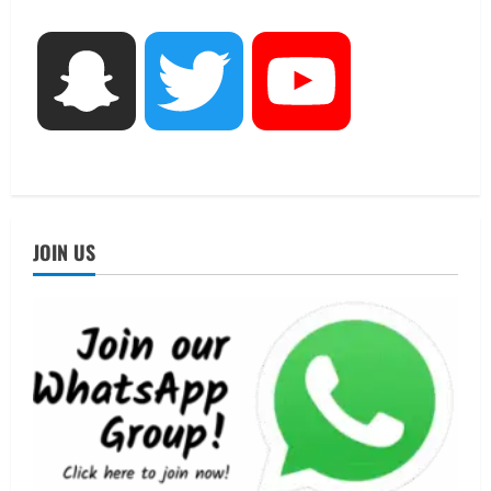
शिविर की व्यवस्थाओं का लिया जायजा
3
August 6, 2026
Snapchat
Twitter
YouTube
UTTARAKHAND NEWS
तीलू रौतेली पुरस्कार के लिए 13 वीरांगनाओं का
चयन : रेखा आर्या
August 6, 2026
4
UTTARAKHAND NEWS
मिस उत्तराखंड 2026 के सब-कॉन्टेस्ट ‘मिस
JOIN US
ब्यूटीफुल आइज़’ एवं ‘मिस ब्यूटीफुल हेयर’ का
आयोजन
5
August 5, 2026
UTTARAKHAND NEWS
धामी कैबिनेट ने लिए कई महत्वपूर्ण निर्णय, अब
सामान्य वर्ग के पशुपालकों को भी गाय एवं भैंस
खरीद पर मिलेगा अनुदान, मजदूरी संहिता
नियमावली-2026 को मिली मंजूरी
1
August 7, 2026