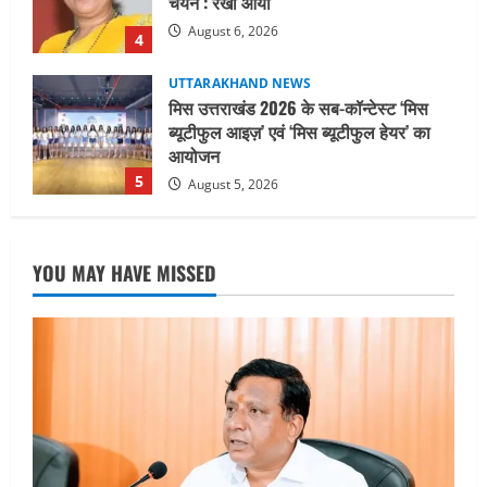
आयोजन
5
August 5, 2026
UTTARAKHAND NEWS
धामी कैबिनेट ने लिए कई महत्वपूर्ण निर्णय, अब
सामान्य वर्ग के पशुपालकों को भी गाय एवं भैंस
खरीद पर मिलेगा अनुदान, मजदूरी संहिता
नियमावली-2026 को मिली मंजूरी
1
August 7, 2026
UTTARAKHAND NEWS
नाबार्ड ने राष्ट्रीय हथकरघा दिवस के अवसर पर
YOU MAY HAVE MISSED
मुंबई में तीन दिवसीय प्रदर्शनी का आयोजन किया
August 7, 2026
2
UTTARAKHAND NEWS
जिलाधिकारी/जिला निर्वाचन अधिकारी ने
सहसपुर विधानसभा क्षेत्र के पोलिंग बूथों का
निरीक्षण कर एसआईआर आपत्ति निस्तारण
शिविर की व्यवस्थाओं का लिया जायजा
3