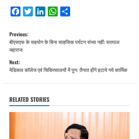
Facebook
Twitter
LinkedIn
WhatsApp
Share
P
Previous:
o
बीएसएफ के सहयोग के बिना साहसिक पर्यटन संभव नहीं: सतपाल
महाराज
s
Next:
t
मेडिकल कॉलेज एवं चिकित्सालयों में पुनः तैनात होंगे हटाये गये कार्मिक
n
a
RELATED STORIES
v
i
g