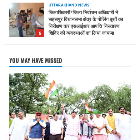
August 6, 2026
UTTARAKHAND NEWS
मुख्यमंत्री ने हर घर तिरंगा यात्रा कार्यक्रम में
किया प्रतिभाग
August 9, 2026
1
UTTARAKHAND NEWS
15 अगस्त तक ई-केवाईसी नहीं कराई तो गैस
YOU MAY HAVE MISSED
आपूर्ति पर पड़ सकता है असर
August 8, 2026
2
UTTARAKHAND NEWS
धामी कैबिनेट ने लिए कई महत्वपूर्ण निर्णय, अब
सामान्य वर्ग के पशुपालकों को भी गाय एवं भैंस
खरीद पर मिलेगा अनुदान, मजदूरी संहिता
नियमावली-2026 को मिली मंजूरी
3
August 7, 2026
UTTARAKHAND NEWS
नाबार्ड ने राष्ट्रीय हथकरघा दिवस के अवसर पर