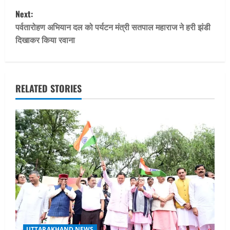
s
Next:
t
पर्वतारोहण अभियान दल को पर्यटन मंत्री सतपाल महाराज ने हरी झंडी
दिखाकर किया रवाना
n
a
v
RELATED STORIES
i
g
a
t
i
o
UTTARAKHAND NEWS