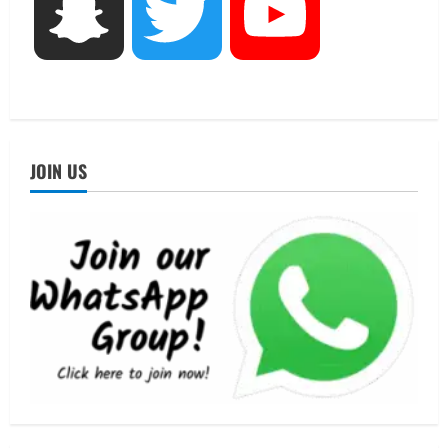
Snapchat
Twitter
YouTube
UTTARAKHAND NEWS
नाबार्ड ने राष्ट्रीय हथकरघा दिवस के अवसर पर
मुंबई में तीन दिवसीय प्रदर्शनी का आयोजन किया
August 7, 2026
4
UTTARAKHAND NEWS
जिलाधिकारी/जिला निर्वाचन अधिकारी ने
JOIN US
सहसपुर विधानसभा क्षेत्र के पोलिंग बूथों का
निरीक्षण कर एसआईआर आपत्ति निस्तारण
शिविर की व्यवस्थाओं का लिया जायजा
5
August 6, 2026
UTTARAKHAND NEWS
मुख्यमंत्री ने हर घर तिरंगा यात्रा कार्यक्रम में
किया प्रतिभाग
August 9, 2026
1
UTTARAKHAND NEWS
15 अगस्त तक ई-केवाईसी नहीं कराई तो गैस