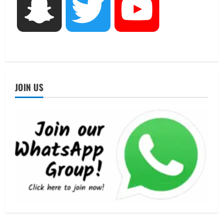
UTTARAKHAND NEWS
Snapchat
Twitter
YouTube
जिलाधिकारी/जिला निर्वाचन अधिकारी ने
सहसपुर विधानसभा क्षेत्र के पोलिंग बूथों का
निरीक्षण कर एसआईआर आपत्ति निस्तारण
शिविर की व्यवस्थाओं का लिया जायजा
4
August 6, 2026
UTTARAKHAND NEWS
तीलू रौतेली पुरस्कार के लिए 13 वीरांगनाओं का
JOIN US
चयन : रेखा आर्या
August 6, 2026
5
UTTARAKHAND NEWS
15 अगस्त तक ई-केवाईसी नहीं कराई तो गैस
आपूर्ति पर पड़ सकता है असर
August 8, 2026
1
UTTARAKHAND NEWS
धामी कैबिनेट ने लिए कई महत्वपूर्ण निर्णय, अब
सामान्य वर्ग के पशुपालकों को भी गाय एवं भैंस