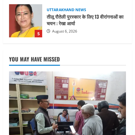
UTTARAKHAND NEWS
15 अगस्त तक ई-केवाईसी नहीं कराई तो गैस
आपूर्ति पर पड़ सकता है असर
August 8, 2026
1
UTTARAKHAND NEWS
धामी कैबिनेट ने लिए कई महत्वपूर्ण निर्णय, अब
YOU MAY HAVE MISSED
सामान्य वर्ग के पशुपालकों को भी गाय एवं भैंस
खरीद पर मिलेगा अनुदान, मजदूरी संहिता
नियमावली-2026 को मिली मंजूरी
2
August 7, 2026
UTTARAKHAND NEWS
नाबार्ड ने राष्ट्रीय हथकरघा दिवस के अवसर पर
मुंबई में तीन दिवसीय प्रदर्शनी का आयोजन किया
August 7, 2026
3
UTTARAKHAND NEWS
जिलाधिकारी/जिला निर्वाचन अधिकारी ने