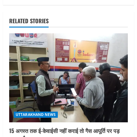
n
a
RELATED STORIES
v
i
g
a
t
i
o
UTTARAKHAND NEWS
n
15 अगस्त तक ई-केवाईसी नहीं कराई तो गैस आपूर्ति पर पड़