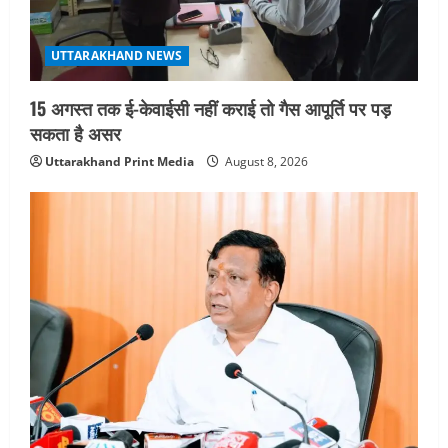
सहसपुर विधानसभा क्षेत्र के पोलिंग बूथों का
निरीक्षण कर एसआईआर आपत्ति निस्तारण
शिविर की व्यवस्थाओं का लिया जायजा
4
UTTARAKHAND NEWS
August 6, 2026
15 अगस्त तक ई-केवाईसी नहीं कराई तो गैस आपूर्ति पर पड़
UTTARAKHAND NEWS
तीलू रौतेली पुरस्कार के लिए 13 वीरांगनाओं का
सकता है असर
चयन : रेखा आर्या
Uttarakhand Print Media
August 8, 2026
August 6, 2026
5