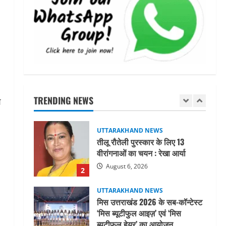
महाराज की राजस्थान के मुख्यमंत्री से
शिष्टाचार भेंट पर्यटन और सांस्कृतिक
गतिविधियों के विस्तार पर हुई चर्चा
5
August 4, 2026
UTTARAKHAND NEWS
जिलाधिकारी/जिला निर्वाचन अधिकारी
ने सहसपुर विधानसभा क्षेत्र के पोलिंग
बूथों का निरीक्षण कर एसआईआर
TRENDING NEWS
श
आपत्ति निस्तारण शिविर की व्यवस्थाओं
1
का लिया जायजा
August 6, 2026
UTTARAKHAND NEWS
तीलू रौतेली पुरस्कार के लिए 13
वीरांगनाओं का चयन : रेखा आर्या
August 6, 2026
2
UTTARAKHAND NEWS
मिस उत्तराखंड 2026 के सब-कॉन्टेस्ट
‘मिस ब्यूटीफुल आइज़’ एवं ‘मिस
ब्यूटीफुल हेयर’ का आयोजन