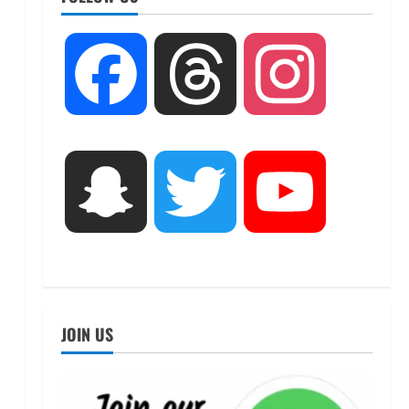
UTTARAKHAND NEWS
तीलू रौतेली पुरस्कार के लिए 13
Facebook
Threads
Instagram
वीरांगनाओं का चयन : रेखा आर्या
August 6, 2026
2
UTTARAKHAND NEWS
मिस उत्तराखंड 2026 के सब-कॉन्टेस्ट
Snapchat
Twitter
YouTube
‘मिस ब्यूटीफुल आइज़’ एवं ‘मिस
ब्यूटीफुल हेयर’ का आयोजन
3
August 5, 2026
UTTARAKHAND NEWS
एमआईटी वर्ल्ड पीस यूनिवर्सिटी और
जर्मनी के बीएसबीआई के बीच समझौता;
JOIN US
भारतीय छात्रों को मिलेंगे वैश्विक
अवसर
4
August 5, 2026
STATES NEWS