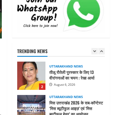
महाराज की राजस्थान के मुख्यमंत्री से
शिष्टाचार भेंट पर्यटन और सांस्कृतिक
गतिविधियों के विस्तार पर हुई चर्चा
5
August 4, 2026
UTTARAKHAND NEWS
जिलाधिकारी/जिला निर्वाचन अधिकारी
ने सहसपुर विधानसभा क्षेत्र के पोलिंग
बूथों का निरीक्षण कर एसआईआर
TRENDING NEWS
आपत्ति निस्तारण शिविर की व्यवस्थाओं
1
का लिया जायजा
August 6, 2026
UTTARAKHAND NEWS
तीलू रौतेली पुरस्कार के लिए 13
वीरांगनाओं का चयन : रेखा आर्या
August 6, 2026
2
UTTARAKHAND NEWS
मिस उत्तराखंड 2026 के सब-कॉन्टेस्ट
‘मिस ब्यूटीफुल आइज़’ एवं ‘मिस
ब्यूटीफुल हेयर’ का आयोजन