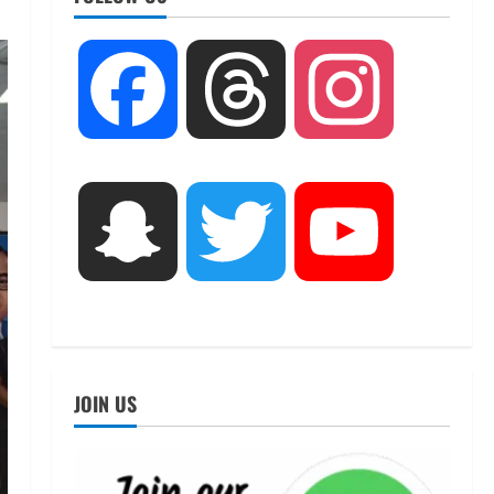
UTTARAKHAND NEWS
तीलू रौतेली पुरस्कार के लिए 13
Facebook
Threads
Instagram
वीरांगनाओं का चयन : रेखा आर्या
August 6, 2026
2
UTTARAKHAND NEWS
मिस उत्तराखंड 2026 के सब-कॉन्टेस्ट
Snapchat
Twitter
YouTube
‘मिस ब्यूटीफुल आइज़’ एवं ‘मिस
ब्यूटीफुल हेयर’ का आयोजन
3
August 5, 2026
UTTARAKHAND NEWS
एमआईटी वर्ल्ड पीस यूनिवर्सिटी और
जर्मनी के बीएसबीआई के बीच समझौता;
JOIN US
भारतीय छात्रों को मिलेंगे वैश्विक
अवसर
4
August 5, 2026
STATES NEWS