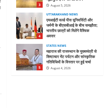
र
3
August 5, 2026
श
UTTARAKHAND NEWS
एमआईटी वर्ल्ड पीस यूनिवर्सिटी और
जर्मनी के बीएसबीआई के बीच समझौता;
भारतीय छात्रों को मिलेंगे वैश्विक
अवसर
4
August 5, 2026
STATES NEWS
य
महाराज की राजस्थान के मुख्यमंत्री से
शिष्टाचार भेंट पर्यटन और सांस्कृतिक
गतिविधियों के विस्तार पर हुई चर्चा
5
August 4, 2026
UTTARAKHAND NEWS
जिलाधिकारी/जिला निर्वाचन अधिकारी
ने सहसपुर विधानसभा क्षेत्र के पोलिंग
बूथों का निरीक्षण कर एसआईआर
आपत्ति निस्तारण शिविर की व्यवस्थाओं
1
का लिया जायजा