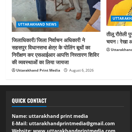
UTTARAKH
UTTARAKHAND NEWS
तीलू रौतेली प
जिलाधिकारी/जिला निर्वाचन अधिकारी ने
चयन : रेखा आर
सहसपुर विधानसभा क्षेत्र के पोलिंग बूथों का
Uttarakhand
निरीक्षण कर एसआईआर आपत्ति निस्तारण शिविर
की व्यवस्थाओं का लिया जायजा
Uttarakhand Print Media
August 6, 2026
QUICK CONTACT
Name: uttarakhand print media
E-Mail:
uttarakhandprintmedia@gmail.com
Website: www.uttarakhandprintmedia.com