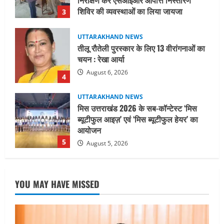
August 6, 2026
4
UTTARAKHAND NEWS
मिस उत्तराखंड 2026 के सब-कॉन्टेस्ट ‘मिस
ब्यूटीफुल आइज़’ एवं ‘मिस ब्यूटीफुल हेयर’ का
आयोजन
5
August 5, 2026
UTTARAKHAND NEWS
धामी कैबिनेट ने लिए कई महत्वपूर्ण निर्णय, अब
सामान्य वर्ग के पशुपालकों को भी गाय एवं भैंस
खरीद पर मिलेगा अनुदान, मजदूरी संहिता
नियमावली-2026 को मिली मंजूरी
1
August 7, 2026
UTTARAKHAND NEWS
नाबार्ड ने राष्ट्रीय हथकरघा दिवस के अवसर पर
YOU MAY HAVE MISSED
मुंबई में तीन दिवसीय प्रदर्शनी का आयोजन किया
August 7, 2026
2