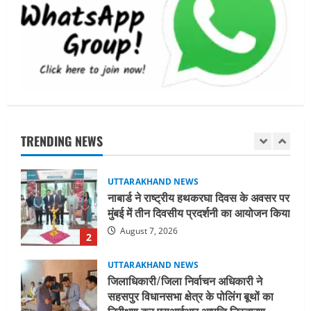
धामी कैबिनेट ने लिए कई महत्वपूर्ण निर्णय, अब
सामान्य वर्ग के पशुपालकों को भी गाय एवं भैंस
खरीद पर मिलेगा अनुदान, मजदूरी संहिता
नियमावली-2026 को मिली मंजूरी
1
August 7, 2026
UTTARAKHAND NEWS
नाबार्ड ने राष्ट्रीय हथकरघा दिवस के अवसर पर
मुंबई में तीन दिवसीय प्रदर्शनी का आयोजन किया
TRENDING NEWS
August 7, 2026
2
UTTARAKHAND NEWS
जिलाधिकारी/जिला निर्वाचन अधिकारी ने
सहसपुर विधानसभा क्षेत्र के पोलिंग बूथों का
निरीक्षण कर एसआईआर आपत्ति निस्तारण
शिविर की व्यवस्थाओं का लिया जायजा
3
August 6, 2026
UTTARAKHAND NEWS
तीलू रौतेली पुरस्कार के लिए 13 वीरांगनाओं का
चयन : रेखा आर्या