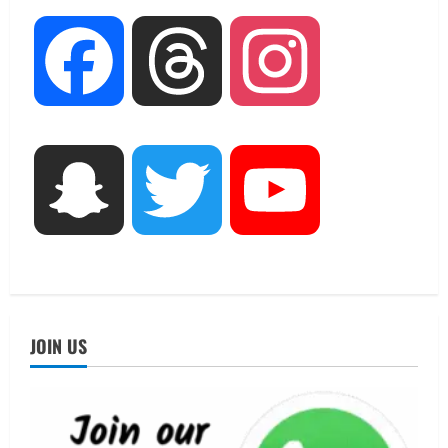
August 7, 2026
2
UTTARAKHAND NEWS
Facebook
Threads
Instagram
जिलाधिकारी/जिला निर्वाचन अधिकारी ने
सहसपुर विधानसभा क्षेत्र के पोलिंग बूथों का
निरीक्षण कर एसआईआर आपत्ति निस्तारण
शिविर की व्यवस्थाओं का लिया जायजा
3
August 6, 2026
Snapchat
Twitter
YouTube
UTTARAKHAND NEWS
तीलू रौतेली पुरस्कार के लिए 13 वीरांगनाओं का
चयन : रेखा आर्या
August 6, 2026
4
UTTARAKHAND NEWS
मिस उत्तराखंड 2026 के सब-कॉन्टेस्ट ‘मिस
JOIN US
ब्यूटीफुल आइज़’ एवं ‘मिस ब्यूटीफुल हेयर’ का
आयोजन
5
August 5, 2026
UTTARAKHAND NEWS