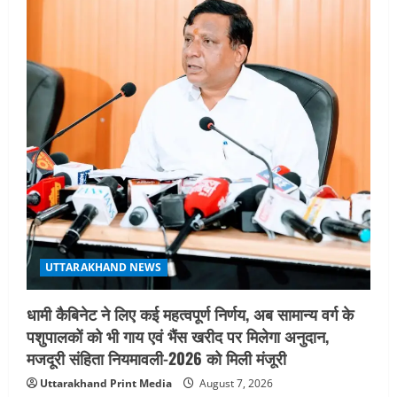
UTTARAKHAND NEWS
जिलाधिकारी/जिला निर्वाचन अधिकारी ने
सहसपुर विधानसभा क्षेत्र के पोलिंग बूथों का
निरीक्षण कर एसआईआर आपत्ति निस्तारण
शिविर की व्यवस्थाओं का लिया जायजा
3
August 6, 2026
UTTARAKHAND NEWS
तीलू रौतेली पुरस्कार के लिए 13 वीरांगनाओं का
चयन : रेखा आर्या
August 6, 2026
4
UTTARAKHAND NEWS
मिस उत्तराखंड 2026 के सब-कॉन्टेस्ट ‘मिस
UTTARAKHAND NEWS
ब्यूटीफुल आइज़’ एवं ‘मिस ब्यूटीफुल हेयर’ का
आयोजन
धामी कैबिनेट ने लिए कई महत्वपूर्ण निर्णय, अब सामान्य वर्ग के
5
August 5, 2026
पशुपालकों को भी गाय एवं भैंस खरीद पर मिलेगा अनुदान,
मजदूरी संहिता नियमावली-2026 को मिली मंजूरी
Uttarakhand Print Media
August 7, 2026