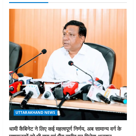
v
i
g
a
t
i
o
n
UTTARAKHAND NEWS
धामी कैबिनेट ने लिए कई महत्वपूर्ण निर्णय, अब सामान्य वर्ग के
पशुपालकों को भी गाय एवं भैंस खरीद पर मिलेगा अनुदान,