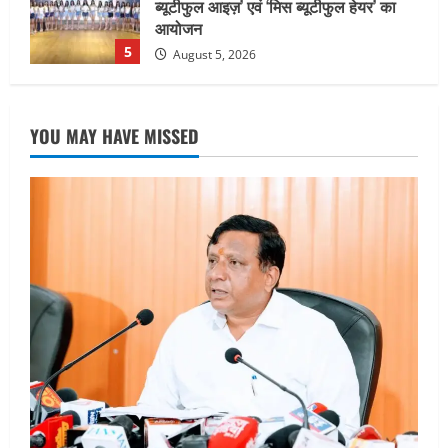
सामान्य वर्ग के पशुपालकों को भी गाय एवं भैंस
खरीद पर मिलेगा अनुदान, मजदूरी संहिता
नियमावली-2026 को मिली मंजूरी
1
August 7, 2026
UTTARAKHAND NEWS
नाबार्ड ने राष्ट्रीय हथकरघा दिवस के अवसर पर
YOU MAY HAVE MISSED
मुंबई में तीन दिवसीय प्रदर्शनी का आयोजन किया
August 7, 2026
2
UTTARAKHAND NEWS
जिलाधिकारी/जिला निर्वाचन अधिकारी ने
सहसपुर विधानसभा क्षेत्र के पोलिंग बूथों का
निरीक्षण कर एसआईआर आपत्ति निस्तारण
शिविर की व्यवस्थाओं का लिया जायजा
3
August 6, 2026
UTTARAKHAND NEWS
तीलू रौतेली पुरस्कार के लिए 13 वीरांगनाओं का
चयन : रेखा आर्या
August 6, 2026
4