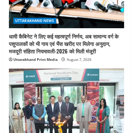
UTTARAKHAND NEWS
मिस उत्तराखंड 2026 के सब-कॉन्टेस्ट ‘मिस
UTTARAKHAND NEWS
ब्यूटीफुल आइज़’ एवं ‘मिस ब्यूटीफुल हेयर’ का
आयोजन
धामी कैबिनेट ने लिए कई महत्वपूर्ण निर्णय, अब सामान्य वर्ग के
5
August 5, 2026
पशुपालकों को भी गाय एवं भैंस खरीद पर मिलेगा अनुदान,
मजदूरी संहिता नियमावली-2026 को मिली मंजूरी
Uttarakhand Print Media
August 7, 2026