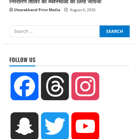
निस्तारण शिविर की व्यवस्थाओं का लिया जायजा
Uttarakhand Print Media
August 6, 2026
Search
for:
UTTARAKHAND NEWS
नाबार्ड ने राष्ट्रीय हथकरघा दिवस के अवसर पर
मुंबई में तीन दिवसीय प्रदर्शनी का आयोजन किया
FOLLOW US
August 7, 2026
2
UTTARAKHAND NEWS
Facebook
Threads
Instagram
जिलाधिकारी/जिला निर्वाचन अधिकारी ने
सहसपुर विधानसभा क्षेत्र के पोलिंग बूथों का
निरीक्षण कर एसआईआर आपत्ति निस्तारण
शिविर की व्यवस्थाओं का लिया जायजा
3
August 6, 2026
Snapchat
Twitter
YouTube
UTTARAKHAND NEWS
तीलू रौतेली पुरस्कार के लिए 13 वीरांगनाओं का