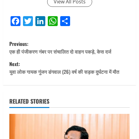
View All Posts
Facebook
Twitter
LinkedIn
WhatsApp
Share
P
Previous:
o
एक ही पंजीकरण नंबर पर संचालित दो वाहन पकड़े, केस दर्ज
Next:
s
युवा लोक गायक गुंजन डंगवाल (26) वर्ष की सड़क दुर्घटना में मौत
t
n
RELATED STORIES
a
v
i