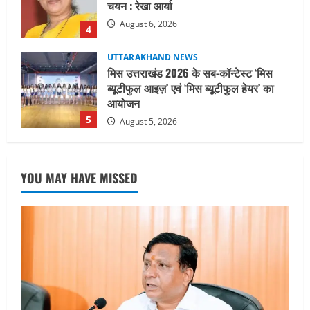
आयोजन
5
August 5, 2026
UTTARAKHAND NEWS
धामी कैबिनेट ने लिए कई महत्वपूर्ण निर्णय, अब
सामान्य वर्ग के पशुपालकों को भी गाय एवं भैंस
खरीद पर मिलेगा अनुदान, मजदूरी संहिता
नियमावली-2026 को मिली मंजूरी
1
August 7, 2026
UTTARAKHAND NEWS
नाबार्ड ने राष्ट्रीय हथकरघा दिवस के अवसर पर
YOU MAY HAVE MISSED
मुंबई में तीन दिवसीय प्रदर्शनी का आयोजन किया
August 7, 2026
2
UTTARAKHAND NEWS
जिलाधिकारी/जिला निर्वाचन अधिकारी ने
सहसपुर विधानसभा क्षेत्र के पोलिंग बूथों का
निरीक्षण कर एसआईआर आपत्ति निस्तारण
शिविर की व्यवस्थाओं का लिया जायजा
3