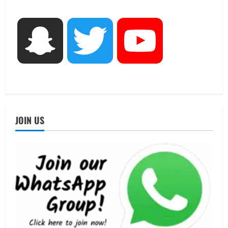
निरीक्षण कर एसआईआर आपत्ति निस्तारण
शिविर की व्यवस्थाओं का लिया जायजा
3
August 6, 2026
Snapchat
Twitter
YouTube
UTTARAKHAND NEWS
तीलू रौतेली पुरस्कार के लिए 13 वीरांगनाओं का
चयन : रेखा आर्या
August 6, 2026
4
UTTARAKHAND NEWS
मिस उत्तराखंड 2026 के सब-कॉन्टेस्ट ‘मिस
JOIN US
ब्यूटीफुल आइज़’ एवं ‘मिस ब्यूटीफुल हेयर’ का
आयोजन
5
August 5, 2026
UTTARAKHAND NEWS
धामी कैबिनेट ने लिए कई महत्वपूर्ण निर्णय, अब
सामान्य वर्ग के पशुपालकों को भी गाय एवं भैंस
खरीद पर मिलेगा अनुदान, मजदूरी संहिता
नियमावली-2026 को मिली मंजूरी
1
August 7, 2026