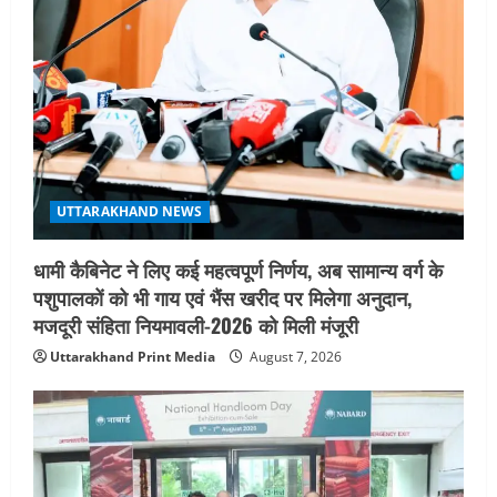
August 6, 2026
UTTARAKHAND NEWS
तीलू रौतेली पुरस्कार के लिए 13 वीरांगनाओं का
चयन : रेखा आर्या
August 6, 2026
4
UTTARAKHAND NEWS
मिस उत्तराखंड 2026 के सब-कॉन्टेस्ट ‘मिस
UTTARAKHAND NEWS
ब्यूटीफुल आइज़’ एवं ‘मिस ब्यूटीफुल हेयर’ का
आयोजन
धामी कैबिनेट ने लिए कई महत्वपूर्ण निर्णय, अब सामान्य वर्ग के
5
August 5, 2026
पशुपालकों को भी गाय एवं भैंस खरीद पर मिलेगा अनुदान,
मजदूरी संहिता नियमावली-2026 को मिली मंजूरी
Uttarakhand Print Media
August 7, 2026