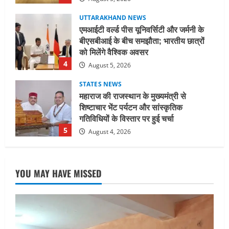
को मिलेंगे वैश्विक अवसर
4
August 5, 2026
STATES NEWS
महाराज की राजस्थान के मुख्यमंत्री से
शिष्टाचार भेंट पर्यटन और सांस्कृतिक
गतिविधियों के विस्तार पर हुई चर्चा
5
August 4, 2026
UTTARAKHAND NEWS
जिलाधिकारी/जिला निर्वाचन अधिकारी ने
सहसपुर विधानसभा क्षेत्र के पोलिंग बूथों का
निरीक्षण कर एसआईआर आपत्ति निस्तारण
शिविर की व्यवस्थाओं का लिया जायजा
1
August 6, 2026
YOU MAY HAVE MISSED
UTTARAKHAND NEWS
तीलू रौतेली पुरस्कार के लिए 13 वीरांगनाओं का
चयन : रेखा आर्या
August 6, 2026
2