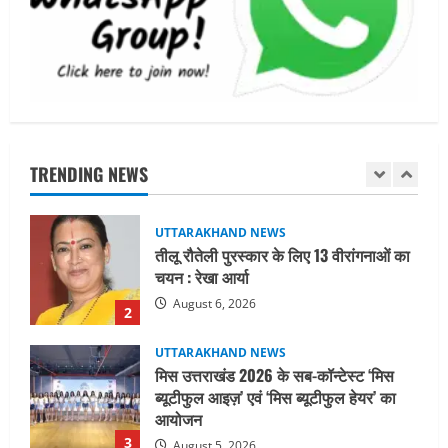
जिलाधिकारी/जिला निर्वाचन अधिकारी ने
सहसपुर विधानसभा क्षेत्र के पोलिंग बूथों का
निरीक्षण कर एसआईआर आपत्ति निस्तारण
शिविर की व्यवस्थाओं का लिया जायजा
1
August 6, 2026
UTTARAKHAND NEWS
तीलू रौतेली पुरस्कार के लिए 13 वीरांगनाओं का
TRENDING NEWS
चयन : रेखा आर्या
August 6, 2026
2
UTTARAKHAND NEWS
मिस उत्तराखंड 2026 के सब-कॉन्टेस्ट ‘मिस
ब्यूटीफुल आइज़’ एवं ‘मिस ब्यूटीफुल हेयर’ का
आयोजन
3
August 5, 2026
UTTARAKHAND NEWS
एमआईटी वर्ल्ड पीस यूनिवर्सिटी और जर्मनी के
बीएसबीआई के बीच समझौता; भारतीय छात्रों