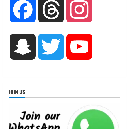
August 6, 2026
2
Facebook
Threads
Instagram
UTTARAKHAND NEWS
मिस उत्तराखंड 2026 के सब-कॉन्टेस्ट ‘मिस
ब्यूटीफुल आइज़’ एवं ‘मिस ब्यूटीफुल हेयर’ का
आयोजन
3
August 5, 2026
Snapchat
Twitter
YouTube
UTTARAKHAND NEWS
एमआईटी वर्ल्ड पीस यूनिवर्सिटी और जर्मनी के
बीएसबीआई के बीच समझौता; भारतीय छात्रों
को मिलेंगे वैश्विक अवसर
4
August 5, 2026
JOIN US
STATES NEWS
महाराज की राजस्थान के मुख्यमंत्री से
शिष्टाचार भेंट पर्यटन और सांस्कृतिक
गतिविधियों के विस्तार पर हुई चर्चा
5
August 4, 2026
UTTARAKHAND NEWS