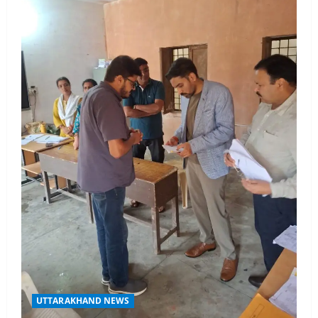
UTTARAKHAND NEWS
मिस उत्तराखंड 2026 के सब-कॉन्टेस्ट ‘मिस
ब्यूटीफुल आइज़’ एवं ‘मिस ब्यूटीफुल हेयर’ का
आयोजन
3
August 5, 2026
UTTARAKHAND NEWS
एमआईटी वर्ल्ड पीस यूनिवर्सिटी और जर्मनी के
बीएसबीआई के बीच समझौता; भारतीय छात्रों
को मिलेंगे वैश्विक अवसर
4
August 5, 2026
STATES NEWS
महाराज की राजस्थान के मुख्यमंत्री से
शिष्टाचार भेंट पर्यटन और सांस्कृतिक
गतिविधियों के विस्तार पर हुई चर्चा
5
August 4, 2026
UTTARAKHAND NEWS