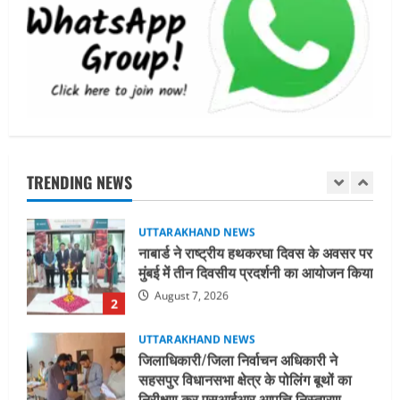
धामी कैबिनेट ने लिए कई महत्वपूर्ण निर्णय, अब
सामान्य वर्ग के पशुपालकों को भी गाय एवं भैंस
खरीद पर मिलेगा अनुदान, मजदूरी संहिता
नियमावली-2026 को मिली मंजूरी
1
August 7, 2026
UTTARAKHAND NEWS
नाबार्ड ने राष्ट्रीय हथकरघा दिवस के अवसर पर
मुंबई में तीन दिवसीय प्रदर्शनी का आयोजन किया
TRENDING NEWS
August 7, 2026
2
UTTARAKHAND NEWS
जिलाधिकारी/जिला निर्वाचन अधिकारी ने
सहसपुर विधानसभा क्षेत्र के पोलिंग बूथों का
निरीक्षण कर एसआईआर आपत्ति निस्तारण
शिविर की व्यवस्थाओं का लिया जायजा
3
August 6, 2026
UTTARAKHAND NEWS
तीलू रौतेली पुरस्कार के लिए 13 वीरांगनाओं का
चयन : रेखा आर्या