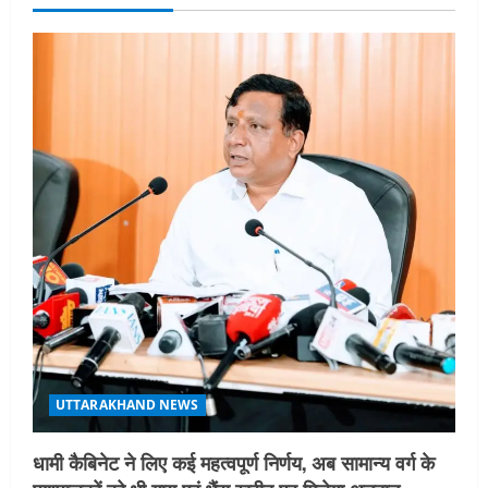
v
i
g
a
t
i
o
n
UTTARAKHAND NEWS
धामी कैबिनेट ने लिए कई महत्वपूर्ण निर्णय, अब सामान्य वर्ग के