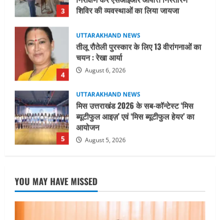
August 6, 2026
4
UTTARAKHAND NEWS
मिस उत्तराखंड 2026 के सब-कॉन्टेस्ट ‘मिस
ब्यूटीफुल आइज़’ एवं ‘मिस ब्यूटीफुल हेयर’ का
आयोजन
5
August 5, 2026
UTTARAKHAND NEWS
धामी कैबिनेट ने लिए कई महत्वपूर्ण निर्णय, अब
सामान्य वर्ग के पशुपालकों को भी गाय एवं भैंस
खरीद पर मिलेगा अनुदान, मजदूरी संहिता
नियमावली-2026 को मिली मंजूरी
1
August 7, 2026
UTTARAKHAND NEWS
नाबार्ड ने राष्ट्रीय हथकरघा दिवस के अवसर पर
YOU MAY HAVE MISSED
मुंबई में तीन दिवसीय प्रदर्शनी का आयोजन किया
August 7, 2026
2