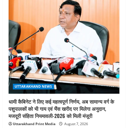
UTTARAKHAND NEWS
जिलाधिकारी/जिला निर्वाचन अधिकारी ने
सहसपुर विधानसभा क्षेत्र के पोलिंग बूथों का
निरीक्षण कर एसआईआर आपत्ति निस्तारण
शिविर की व्यवस्थाओं का लिया जायजा
3
August 6, 2026
UTTARAKHAND NEWS
तीलू रौतेली पुरस्कार के लिए 13 वीरांगनाओं का
चयन : रेखा आर्या
August 6, 2026
4
UTTARAKHAND NEWS
मिस उत्तराखंड 2026 के सब-कॉन्टेस्ट ‘मिस
UTTARAKHAND NEWS
ब्यूटीफुल आइज़’ एवं ‘मिस ब्यूटीफुल हेयर’ का
आयोजन
धामी कैबिनेट ने लिए कई महत्वपूर्ण निर्णय, अब सामान्य वर्ग के
5
August 5, 2026
पशुपालकों को भी गाय एवं भैंस खरीद पर मिलेगा अनुदान,
मजदूरी संहिता नियमावली-2026 को मिली मंजूरी
Uttarakhand Print Media
August 7, 2026