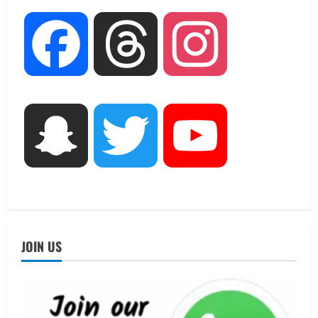
August 7, 2026
2
UTTARAKHAND NEWS
Facebook
Threads
Instagram
जिलाधिकारी/जिला निर्वाचन अधिकारी ने
सहसपुर विधानसभा क्षेत्र के पोलिंग बूथों का
निरीक्षण कर एसआईआर आपत्ति निस्तारण
शिविर की व्यवस्थाओं का लिया जायजा
3
August 6, 2026
Snapchat
Twitter
YouTube
UTTARAKHAND NEWS
तीलू रौतेली पुरस्कार के लिए 13 वीरांगनाओं का
चयन : रेखा आर्या
August 6, 2026
4
UTTARAKHAND NEWS
मिस उत्तराखंड 2026 के सब-कॉन्टेस्ट ‘मिस
JOIN US
ब्यूटीफुल आइज़’ एवं ‘मिस ब्यूटीफुल हेयर’ का
आयोजन
5
August 5, 2026
UTTARAKHAND NEWS