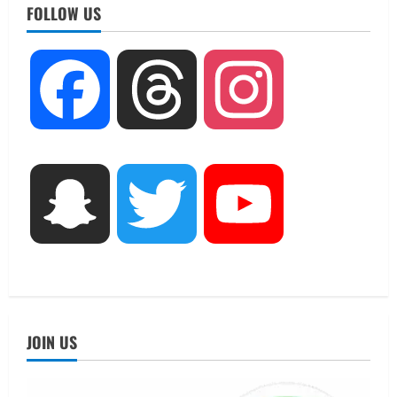
FOLLOW US
Facebook
Threads
Instagram
UTTARAKHAND NEWS
15 अगस्त तक ई-केवाईसी नहीं कराई तो गैस
आपूर्ति पर पड़ सकता है असर
August 8, 2026
2
UTTARAKHAND NEWS
Snapchat
Twitter
YouTube
धामी कैबिनेट ने लिए कई महत्वपूर्ण निर्णय, अब
सामान्य वर्ग के पशुपालकों को भी गाय एवं भैंस
खरीद पर मिलेगा अनुदान, मजदूरी संहिता
नियमावली-2026 को मिली मंजूरी
3
August 7, 2026
UTTARAKHAND NEWS
नाबार्ड ने राष्ट्रीय हथकरघा दिवस के अवसर पर
JOIN US
मुंबई में तीन दिवसीय प्रदर्शनी का आयोजन किया
August 7, 2026
4