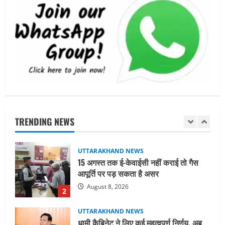
UTTARAKHAND NEWS
जिलाधिकारी/जिला निर्वाचन अधिकारी ने
सहसपुर विधानसभा क्षेत्र के पोलिंग बूथों का
निरीक्षण कर एसआईआर आपत्ति निस्तारण
शिविर की व्यवस्थाओं का लिया जायजा
5
August 6, 2026
UTTARAKHAND NEWS
मुख्यमंत्री ने हर घर तिरंगा यात्रा कार्यक्रम में
किया प्रतिभाग
TRENDING NEWS
August 9, 2026
1
UTTARAKHAND NEWS
15 अगस्त तक ई-केवाईसी नहीं कराई तो गैस
आपूर्ति पर पड़ सकता है असर
August 8, 2026
2
UTTARAKHAND NEWS
धामी कैबिनेट ने लिए कई महत्वपूर्ण निर्णय, अब