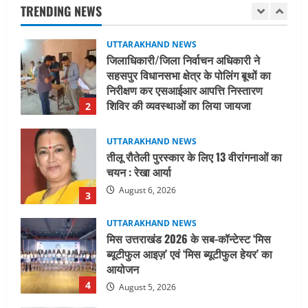
निरीक्षण कर एसआईआर आपत्ति निस्तारण
TRENDING NEWS
शिविर की व्यवस्थाओं का लिया जायजा
2
August 6, 2026
UTTARAKHAND NEWS
तीलू रौतेली पुरस्कार के लिए 13 वीरांगनाओं का
चयन : रेखा आर्या
August 6, 2026
3
UTTARAKHAND NEWS
मिस उत्तराखंड 2026 के सब-कॉन्टेस्ट ‘मिस
ब्यूटीफुल आइज़’ एवं ‘मिस ब्यूटीफुल हेयर’ का
आयोजन
4
August 5, 2026
UTTARAKHAND NEWS
एमआईटी वर्ल्ड पीस यूनिवर्सिटी और जर्मनी के
बीएसबीआई के बीच समझौता; भारतीय छात्रों
को मिलेंगे वैश्विक अवसर
5
August 5, 2026