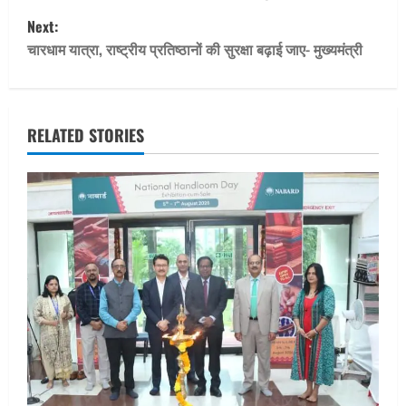
s
Next:
t
चारधाम यात्रा, राष्ट्रीय प्रतिष्ठानों की सुरक्षा बढ़ाई जाए- मुख्यमंत्री
n
a
RELATED STORIES
v
i
g
a
t
i
o