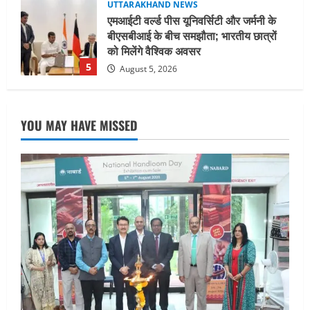
UTTARAKHAND NEWS
नाबार्ड ने राष्ट्रीय हथकरघा दिवस के अवसर पर
मुंबई में तीन दिवसीय प्रदर्शनी का आयोजन किया
August 7, 2026
1
UTTARAKHAND NEWS
जिलाधिकारी/जिला निर्वाचन अधिकारी ने
YOU MAY HAVE MISSED
सहसपुर विधानसभा क्षेत्र के पोलिंग बूथों का
निरीक्षण कर एसआईआर आपत्ति निस्तारण
शिविर की व्यवस्थाओं का लिया जायजा
2
August 6, 2026
UTTARAKHAND NEWS
तीलू रौतेली पुरस्कार के लिए 13 वीरांगनाओं का
चयन : रेखा आर्या
August 6, 2026
3
UTTARAKHAND NEWS
मिस उत्तराखंड 2026 के सब-कॉन्टेस्ट ‘मिस
ब्यूटीफुल आइज़’ एवं ‘मिस ब्यूटीफुल हेयर’ का