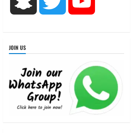
Snapchat
Twitter
YouTube
मिस उत्तराखंड 2026 के सब-कॉन्टेस्ट ‘मिस
ब्यूटीफुल आइज़’ एवं ‘मिस ब्यूटीफुल हेयर’ का
आयोजन
4
August 5, 2026
UTTARAKHAND NEWS
एमआईटी वर्ल्ड पीस यूनिवर्सिटी और जर्मनी के
JOIN US
बीएसबीआई के बीच समझौता; भारतीय छात्रों
को मिलेंगे वैश्विक अवसर
5
August 5, 2026
UTTARAKHAND NEWS
नाबार्ड ने राष्ट्रीय हथकरघा दिवस के अवसर पर
मुंबई में तीन दिवसीय प्रदर्शनी का आयोजन किया
August 7, 2026
1
UTTARAKHAND NEWS
जिलाधिकारी/जिला निर्वाचन अधिकारी ने
सहसपुर विधानसभा क्षेत्र के पोलिंग बूथों का