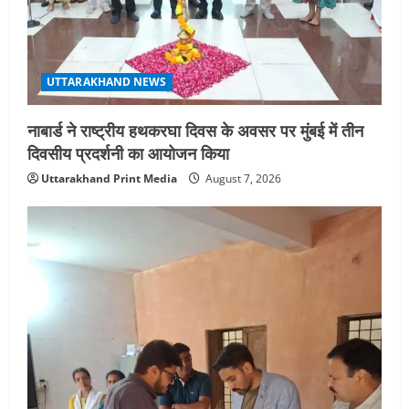
आयोजन
4
August 5, 2026
UTTARAKHAND NEWS
UTTARAKHAND NEWS
एमआईटी वर्ल्ड पीस यूनिवर्सिटी और जर्मनी के
बीएसबीआई के बीच समझौता; भारतीय छात्रों
नाबार्ड ने राष्ट्रीय हथकरघा दिवस के अवसर पर मुंबई में तीन
को मिलेंगे वैश्विक अवसर
दिवसीय प्रदर्शनी का आयोजन किया
5
August 5, 2026
Uttarakhand Print Media
August 7, 2026