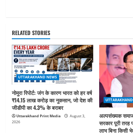
o
s
t
RELATED STORIES
n
a
v
i
UTTARAKHAND NEWS
g
नोमुरा रिपोर्ट: जंग के कारण भारत को हर वर्ष
a
₹14.15 लाख करोड़ का नुकसान, जो देश की
UTTARAKHAND
जीडीपी का 4.3% के बराबर
t
अल्पसंख्यक समाज
Uttarakhand Print Media
August 3,
सरकार पूरी तरह प
2026
i
लाभ बिना किसी भे