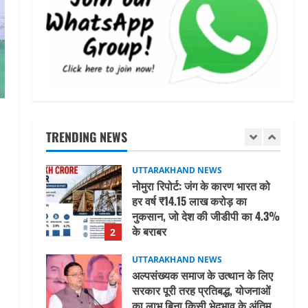
जिला चिकित्सालय के घटते राजस्व के
कारणों की जांच कर विस्तृत रिपोर्ट
प्रस्तुत करने के डीएम ने दिए निर्देश
5
July 31, 2026
STATES NEWS
महाराज की राजस्थान के मुख्यमंत्री से
शिष्टाचार भेंट पर्यटन और सांस्कृतिक
गतिविधियों के विस्तार पर हुई चर्चा
TRENDING NEWS
1
August 4, 2026
UTTARAKHAND NEWS
नोमुरा रिपोर्ट: जंग के कारण भारत को
हर वर्ष ₹14.15 लाख करोड़ का
नुकसान, जो देश की जीडीपी का 4.3%
के बराबर
2
August 3, 2026
UTTARAKHAND NEWS
अल्पसंख्यक समाज के उत्थान के लिए
सरकार पूरी तरह प्रतिबद्ध, योजनाओं
का लाभ बिना किसी भेदभाव के अंतिम