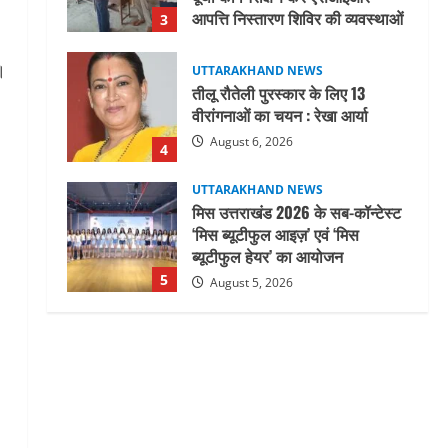
August 6, 2026
4
।
UTTARAKHAND NEWS
मिस उत्तराखंड 2026 के सब-कॉन्टेस्ट
‘मिस ब्यूटीफुल आइज़’ एवं ‘मिस
ब्यूटीफुल हेयर’ का आयोजन
5
August 5, 2026
UTTARAKHAND NEWS
धामी कैबिनेट ने लिए कई महत्वपूर्ण
निर्णय, अब सामान्य वर्ग के पशुपालकों
को भी गाय एवं भैंस खरीद पर मिलेगा
अनुदान, मजदूरी संहिता
1
नियमावली-2026 को मिली मंजूरी
UTTARAKHAND NEWS
August 7, 2026
नाबार्ड ने राष्ट्रीय हथकरघा दिवस के
अवसर पर मुंबई में तीन दिवसीय
प्रदर्शनी का आयोजन किया
2
August 7, 2026