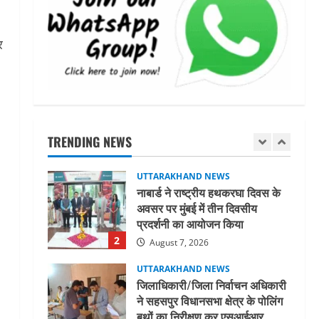
धामी कैबिनेट ने लिए कई महत्वपूर्ण
निर्णय, अब सामान्य वर्ग के पशुपालकों
को भी गाय एवं भैंस खरीद पर मिलेगा
र
अनुदान, मजदूरी संहिता
1
नियमावली-2026 को मिली मंजूरी
UTTARAKHAND NEWS
August 7, 2026
नाबार्ड ने राष्ट्रीय हथकरघा दिवस के
अवसर पर मुंबई में तीन दिवसीय
प्रदर्शनी का आयोजन किया
TRENDING NEWS
2
August 7, 2026
UTTARAKHAND NEWS
जिलाधिकारी/जिला निर्वाचन अधिकारी
ने सहसपुर विधानसभा क्षेत्र के पोलिंग
बूथों का निरीक्षण कर एसआईआर
आपत्ति निस्तारण शिविर की व्यवस्थाओं
3
का लिया जायजा
August 6, 2026
UTTARAKHAND NEWS
तीलू रौतेली पुरस्कार के लिए 13
वीरांगनाओं का चयन : रेखा आर्या