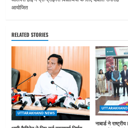
o
आयोजित
s
t
RELATED STORIES
n
a
v
i
g
a
UTTARAKHAND
t
UTTARAKHAND NEWS
i
नाबार्ड ने राष्ट