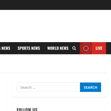
S NEWS
SPORTS NEWS
WORLD NEWS
LIVE
Search
for:
UTTARAKHAND NEWS
नाबार्ड ने राष्ट्रीय हथकरघा दिवस के
अवसर पर मुंबई में तीन दिवसीय
प्रदर्शनी का आयोजन किया
FOLLOW US