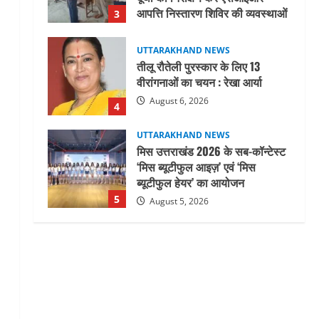
आपत्ति निस्तारण शिविर की व्यवस्थाओं
3
का लिया जायजा
August 6, 2026
UTTARAKHAND NEWS
तीलू रौतेली पुरस्कार के लिए 13
वीरांगनाओं का चयन : रेखा आर्या
August 6, 2026
4
UTTARAKHAND NEWS
मिस उत्तराखंड 2026 के सब-कॉन्टेस्ट
‘मिस ब्यूटीफुल आइज़’ एवं ‘मिस
ब्यूटीफुल हेयर’ का आयोजन
5
August 5, 2026
UTTARAKHAND NEWS
धामी कैबिनेट ने लिए कई महत्वपूर्ण
निर्णय, अब सामान्य वर्ग के पशुपालकों
को भी गाय एवं भैंस खरीद पर मिलेगा
अनुदान, मजदूरी संहिता
1
नियमावली-2026 को मिली मंजूरी