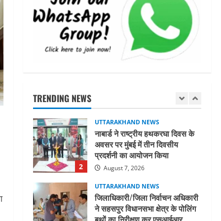
मिस उत्तराखंड 2026 के सब-कॉन्टेस्ट
‘मिस ब्यूटीफुल आइज़’ एवं ‘मिस
ब्यूटीफुल हेयर’ का आयोजन
5
August 5, 2026
UTTARAKHAND NEWS
धामी कैबिनेट ने लिए कई महत्वपूर्ण
निर्णय, अब सामान्य वर्ग के पशुपालकों
को भी गाय एवं भैंस खरीद पर मिलेगा
TRENDING NEWS
अनुदान, मजदूरी संहिता
1
नियमावली-2026 को मिली मंजूरी
UTTARAKHAND NEWS
August 7, 2026
नाबार्ड ने राष्ट्रीय हथकरघा दिवस के
अवसर पर मुंबई में तीन दिवसीय
प्रदर्शनी का आयोजन किया
2
August 7, 2026
UTTARAKHAND NEWS
जिलाधिकारी/जिला निर्वाचन अधिकारी
ा
ने सहसपुर विधानसभा क्षेत्र के पोलिंग
बूथों का निरीक्षण कर एसआईआर