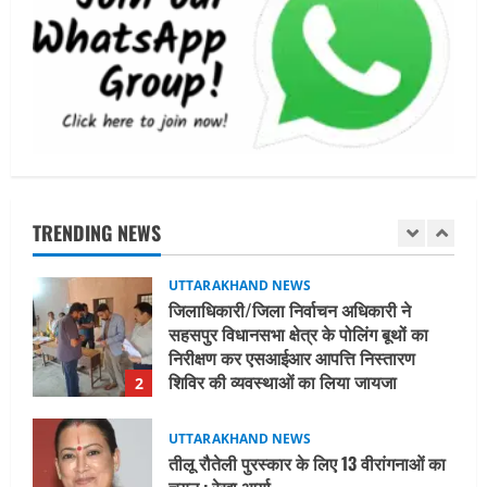
UTTARAKHAND NEWS
नाबार्ड ने राष्ट्रीय हथकरघा दिवस के अवसर पर
मुंबई में तीन दिवसीय प्रदर्शनी का आयोजन किया
August 7, 2026
1
UTTARAKHAND NEWS
जिलाधिकारी/जिला निर्वाचन अधिकारी ने
सहसपुर विधानसभा क्षेत्र के पोलिंग बूथों का
निरीक्षण कर एसआईआर आपत्ति निस्तारण
TRENDING NEWS
शिविर की व्यवस्थाओं का लिया जायजा
2
August 6, 2026
UTTARAKHAND NEWS
तीलू रौतेली पुरस्कार के लिए 13 वीरांगनाओं का
चयन : रेखा आर्या
August 6, 2026
3
UTTARAKHAND NEWS
मिस उत्तराखंड 2026 के सब-कॉन्टेस्ट ‘मिस
ब्यूटीफुल आइज़’ एवं ‘मिस ब्यूटीफुल हेयर’ का