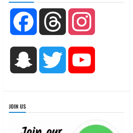
शिविर की व्यवस्थाओं का लिया जायजा
2
August 6, 2026
Facebook
Threads
Instagram
UTTARAKHAND NEWS
तीलू रौतेली पुरस्कार के लिए 13 वीरांगनाओं का
चयन : रेखा आर्या
August 6, 2026
3
UTTARAKHAND NEWS
Snapchat
Twitter
YouTube
मिस उत्तराखंड 2026 के सब-कॉन्टेस्ट ‘मिस
ब्यूटीफुल आइज़’ एवं ‘मिस ब्यूटीफुल हेयर’ का
आयोजन
4
August 5, 2026
UTTARAKHAND NEWS
एमआईटी वर्ल्ड पीस यूनिवर्सिटी और जर्मनी के
JOIN US
बीएसबीआई के बीच समझौता; भारतीय छात्रों
को मिलेंगे वैश्विक अवसर
5
August 5, 2026