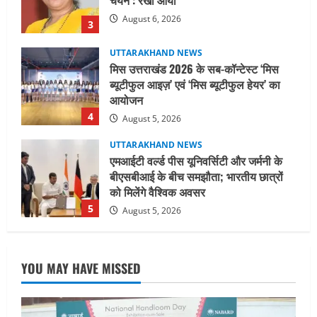
आयोजन
4
August 5, 2026
UTTARAKHAND NEWS
एमआईटी वर्ल्ड पीस यूनिवर्सिटी और जर्मनी के
बीएसबीआई के बीच समझौता; भारतीय छात्रों
को मिलेंगे वैश्विक अवसर
5
August 5, 2026
UTTARAKHAND NEWS
नाबार्ड ने राष्ट्रीय हथकरघा दिवस के अवसर पर
मुंबई में तीन दिवसीय प्रदर्शनी का आयोजन किया
August 7, 2026
1
UTTARAKHAND NEWS
जिलाधिकारी/जिला निर्वाचन अधिकारी ने
YOU MAY HAVE MISSED
सहसपुर विधानसभा क्षेत्र के पोलिंग बूथों का
निरीक्षण कर एसआईआर आपत्ति निस्तारण
शिविर की व्यवस्थाओं का लिया जायजा
2