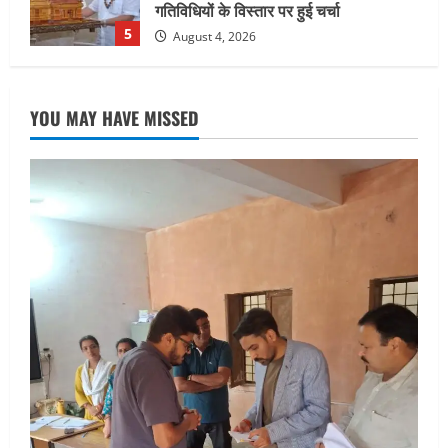
निरीक्षण कर एसआईआर आपत्ति निस्तारण
शिविर की व्यवस्थाओं का लिया जायजा
1
August 6, 2026
UTTARAKHAND NEWS
तीलू रौतेली पुरस्कार के लिए 13 वीरांगनाओं का
YOU MAY HAVE MISSED
चयन : रेखा आर्या
August 6, 2026
2
UTTARAKHAND NEWS
मिस उत्तराखंड 2026 के सब-कॉन्टेस्ट ‘मिस
ब्यूटीफुल आइज़’ एवं ‘मिस ब्यूटीफुल हेयर’ का
आयोजन
3
August 5, 2026
UTTARAKHAND NEWS
एमआईटी वर्ल्ड पीस यूनिवर्सिटी और जर्मनी के
बीएसबीआई के बीच समझौता; भारतीय छात्रों
को मिलेंगे वैश्विक अवसर
4
August 5, 2026