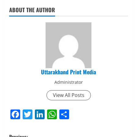
ABOUT THE AUTHOR
Uttarakhand Print Media
Administrator
View All Posts
Facebook
Twitter
LinkedIn
WhatsApp
Share
P
Previous: