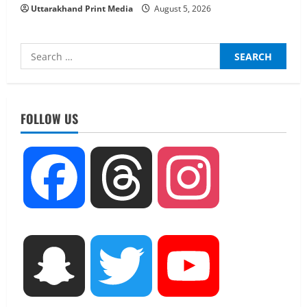
Uttarakhand Print Media
August 5, 2026
Search
for:
UTTARAKHAND NEWS
तीलू रौतेली पुरस्कार के लिए 13 वीरांगनाओं का
चयन : रेखा आर्या
FOLLOW US
August 6, 2026
2
UTTARAKHAND NEWS
Facebook
Threads
Instagram
मिस उत्तराखंड 2026 के सब-कॉन्टेस्ट ‘मिस
ब्यूटीफुल आइज़’ एवं ‘मिस ब्यूटीफुल हेयर’ का
आयोजन
3
August 5, 2026
UTTARAKHAND NEWS
Snapchat
Twitter
YouTube
एमआईटी वर्ल्ड पीस यूनिवर्सिटी और जर्मनी के
बीएसबीआई के बीच समझौता; भारतीय छात्रों
को मिलेंगे वैश्विक अवसर