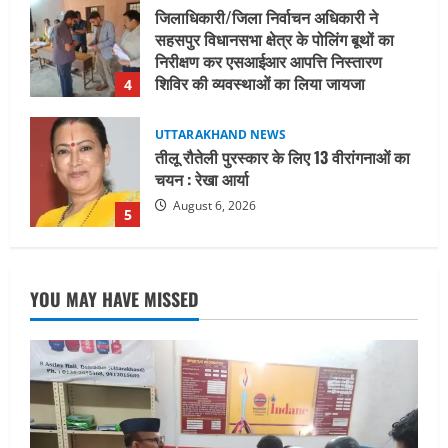
UTTARAKHAND NEWS
तीलू रौतेली पुरस्कार के लिए 13 वीरांगनाओं का
चयन : रेखा आर्या
August 6, 2026
5
UTTARAKHAND NEWS
15 अगस्त तक ई-केवाईसी नहीं कराई तो गैस
आपूर्ति पर पड़ सकता है असर
August 8, 2026
1
UTTARAKHAND NEWS
धामी कैबिनेट ने लिए कई महत्वपूर्ण निर्णय, अब
YOU MAY HAVE MISSED
सामान्य वर्ग के पशुपालकों को भी गाय एवं भैंस
खरीद पर मिलेगा अनुदान, मजदूरी संहिता
नियमावली-2026 को मिली मंजूरी
2
August 7, 2026
UTTARAKHAND NEWS
नाबार्ड ने राष्ट्रीय हथकरघा दिवस के अवसर पर
मुंबई में तीन दिवसीय प्रदर्शनी का आयोजन किया