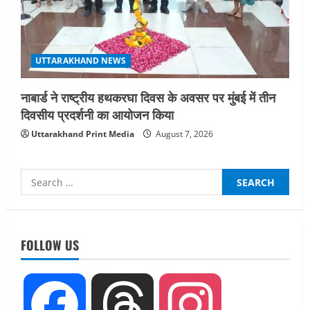
UTTARAKHAND NEWS
नाबार्ड ने राष्ट्रीय हथकरघा दिवस के अवसर पर मुंबई में तीन
दिवसीय प्रदर्शनी का आयोजन किया
Uttarakhand Print Media
August 7, 2026
Search
for:
UTTARAKHAND NEWS
धामी कैबिनेट ने लिए कई महत्वपूर्ण निर्णय, अब
सामान्य वर्ग के पशुपालकों को भी गाय एवं भैंस
FOLLOW US
खरीद पर मिलेगा अनुदान, मजदूरी संहिता
नियमावली-2026 को मिली मंजूरी
2
August 7, 2026
Facebook
Threads
Instagram
UTTARAKHAND NEWS