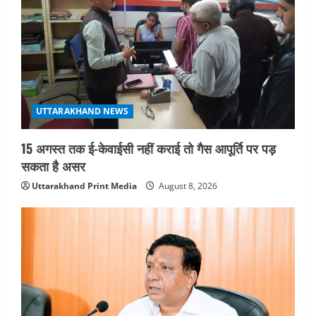
August 7, 2026
3
UTTARAKHAND NEWS
जिलाधिकारी/जिला निर्वाचन अधिकारी ने
सहसपुर विधानसभा क्षेत्र के पोलिंग बूथों का
निरीक्षण कर एसआईआर आपत्ति निस्तारण
शिविर की व्यवस्थाओं का लिया जायजा
UTTARAKHAND NEWS
4
August 6, 2026
15 अगस्त तक ई-केवाईसी नहीं कराई तो गैस आपूर्ति पर पड़
UTTARAKHAND NEWS
सकता है असर
तीलू रौतेली पुरस्कार के लिए 13 वीरांगनाओं का
चयन : रेखा आर्या
Uttarakhand Print Media
August 8, 2026
August 6, 2026
5