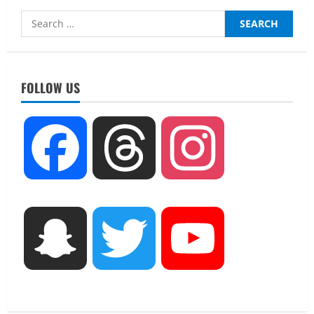
Search
for:
UTTARAKHAND NEWS
नाबार्ड ने राष्ट्रीय हथकरघा दिवस के अवसर पर
मुंबई में तीन दिवसीय प्रदर्शनी का आयोजन किया
FOLLOW US
August 7, 2026
2
UTTARAKHAND NEWS
Facebook
Threads
Instagram
जिलाधिकारी/जिला निर्वाचन अधिकारी ने
सहसपुर विधानसभा क्षेत्र के पोलिंग बूथों का
निरीक्षण कर एसआईआर आपत्ति निस्तारण
शिविर की व्यवस्थाओं का लिया जायजा
3
August 6, 2026
Snapchat
Twitter
YouTube
UTTARAKHAND NEWS
तीलू रौतेली पुरस्कार के लिए 13 वीरांगनाओं का
चयन : रेखा आर्या
August 6, 2026
4