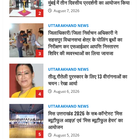
निरीक्षण कर एसआईआर आपत्ति निस्तारण
शिविर की व्यवस्थाओं का लिया जायजा
3
August 6, 2026
UTTARAKHAND NEWS
तीलू रौतेली पुरस्कार के लिए 13 वीरांगनाओं का
चयन : रेखा आर्या
August 6, 2026
4
UTTARAKHAND NEWS
मिस उत्तराखंड 2026 के सब-कॉन्टेस्ट ‘मिस
ब्यूटीफुल आइज़’ एवं ‘मिस ब्यूटीफुल हेयर’ का
आयोजन
5
August 5, 2026
UTTARAKHAND NEWS
धामी कैबिनेट ने लिए कई महत्वपूर्ण निर्णय, अब
सामान्य वर्ग के पशुपालकों को भी गाय एवं भैंस
खरीद पर मिलेगा अनुदान, मजदूरी संहिता
नियमावली-2026 को मिली मंजूरी
1