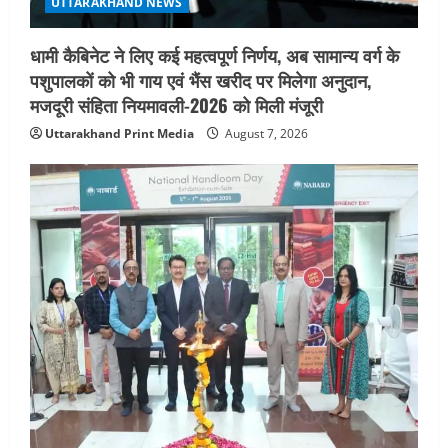
UTTARAKHAND NEWS
ब्यूटीफुल आइज़’ एवं ‘मिस ब्यूटीफुल हेयर’ का
आयोजन
धामी कैबिनेट ने लिए कई महत्वपूर्ण निर्णय, अब सामान्य वर्ग के
5
August 5, 2026
पशुपालकों को भी गाय एवं भैंस खरीद पर मिलेगा अनुदान,
मजदूरी संहिता नियमावली-2026 को मिली मंजूरी
Uttarakhand Print Media
August 7, 2026