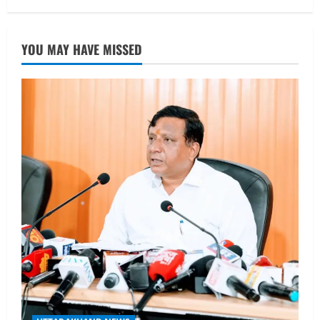
August 7, 2026
UTTARAKHAND NEWS
नाबार्ड ने राष्ट्रीय हथकरघा दिवस के अवसर पर
YOU MAY HAVE MISSED
मुंबई में तीन दिवसीय प्रदर्शनी का आयोजन किया
August 7, 2026
2
UTTARAKHAND NEWS
जिलाधिकारी/जिला निर्वाचन अधिकारी ने
सहसपुर विधानसभा क्षेत्र के पोलिंग बूथों का
निरीक्षण कर एसआईआर आपत्ति निस्तारण
शिविर की व्यवस्थाओं का लिया जायजा
3
August 6, 2026
UTTARAKHAND NEWS
तीलू रौतेली पुरस्कार के लिए 13 वीरांगनाओं का
चयन : रेखा आर्या
August 6, 2026
4
UTTARAKHAND NEWS
मिस उत्तराखंड 2026 के सब-कॉन्टेस्ट ‘मिस