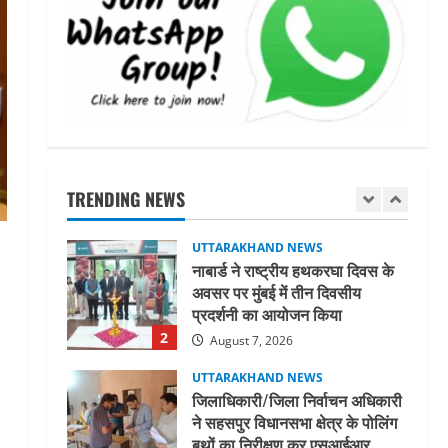
धामी कैबिनेट ने लिए कई महत्वपूर्ण
निर्णय, अब सामान्य वर्ग के पशुपालकों
को भी गाय एवं भैंस खरीद पर मिलेगा
अनुदान, मजदूरी संहिता
1
नियमावली-2026 को मिली मंजूरी
UTTARAKHAND NEWS
August 7, 2026
नाबार्ड ने राष्ट्रीय हथकरघा दिवस के
अवसर पर मुंबई में तीन दिवसीय
प्रदर्शनी का आयोजन किया
TRENDING NEWS
2
August 7, 2026
UTTARAKHAND NEWS
जिलाधिकारी/जिला निर्वाचन अधिकारी
ने सहसपुर विधानसभा क्षेत्र के पोलिंग
बूथों का निरीक्षण कर एसआईआर
आपत्ति निस्तारण शिविर की व्यवस्थाओं
3
का लिया जायजा
August 6, 2026
UTTARAKHAND NEWS
तीलू रौतेली पुरस्कार के लिए 13
वीरांगनाओं का चयन : रेखा आर्या