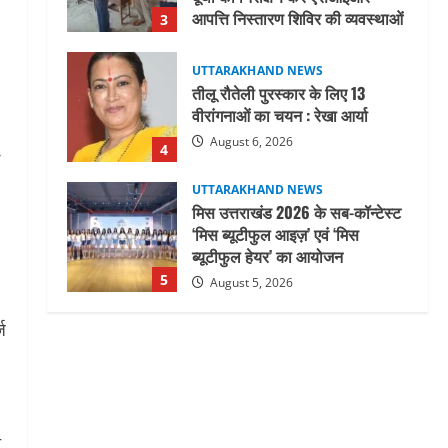
August 6, 2026
4
UTTARAKHAND NEWS
मिस उत्तराखंड 2026 के सब-कॉन्टेस्ट
‘मिस ब्यूटीफुल आइज़’ एवं ‘मिस
ब्यूटीफुल हेयर’ का आयोजन
5
August 5, 2026
UTTARAKHAND NEWS
धामी कैबिनेट ने लिए कई महत्वपूर्ण
निर्णय, अब सामान्य वर्ग के पशुपालकों
को भी गाय एवं भैंस खरीद पर मिलेगा
अनुदान, मजदूरी संहिता
1
नियमावली-2026 को मिली मंजूरी
UTTARAKHAND NEWS
ज
August 7, 2026
नाबार्ड ने राष्ट्रीय हथकरघा दिवस के
अवसर पर मुंबई में तीन दिवसीय
प्रदर्शनी का आयोजन किया
2
August 7, 2026
त