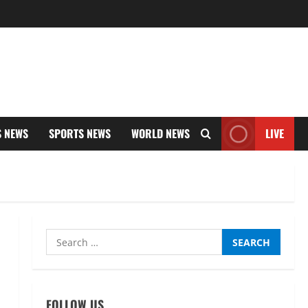
S NEWS
SPORTS NEWS
WORLD NEWS
LIVE
Search
UTTARAKHAND NEWS
for:
नाबार्ड ने राष्ट्रीय हथकरघा दिवस के
अवसर पर मुंबई में तीन दिवसीय
प्रदर्शनी का आयोजन किया
FOLLOW US