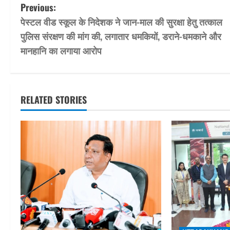
P
Previous:
पेस्टल वीड स्कूल के निदेशक ने जान-माल की सुरक्षा हेतु तत्काल
o
पुलिस संरक्षण की मांग की, लगातार धमकियों, डराने-धमकाने और
s
मानहानि का लगाया आरोप
t
n
RELATED STORIES
a
v
i
g
a
t