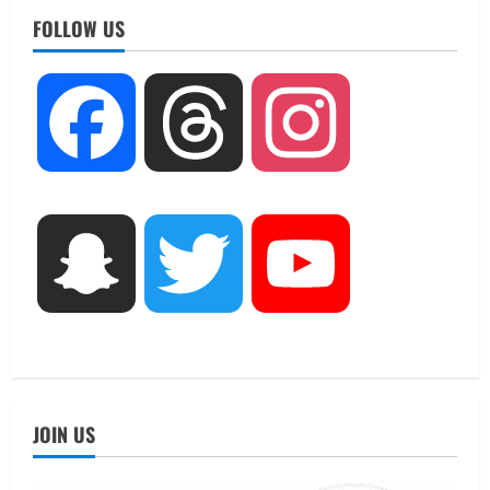
नाबार्ड ने राष्ट्रीय हथकरघा दिवस के अवसर पर
मुंबई में तीन दिवसीय प्रदर्शनी का आयोजन किया
FOLLOW US
August 7, 2026
2
UTTARAKHAND NEWS
Facebook
Threads
Instagram
जिलाधिकारी/जिला निर्वाचन अधिकारी ने
सहसपुर विधानसभा क्षेत्र के पोलिंग बूथों का
निरीक्षण कर एसआईआर आपत्ति निस्तारण
शिविर की व्यवस्थाओं का लिया जायजा
3
August 6, 2026
Snapchat
Twitter
YouTube
UTTARAKHAND NEWS
तीलू रौतेली पुरस्कार के लिए 13 वीरांगनाओं का
चयन : रेखा आर्या
August 6, 2026
4
UTTARAKHAND NEWS
मिस उत्तराखंड 2026 के सब-कॉन्टेस्ट ‘मिस
JOIN US
ब्यूटीफुल आइज़’ एवं ‘मिस ब्यूटीफुल हेयर’ का
आयोजन