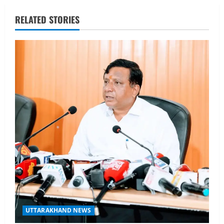
a
v
RELATED STORIES
i
g
a
t
i
o
n
UTTARAKHAND NEWS