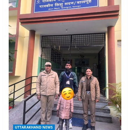
भूमि
पर
की
जा
रही
अवैध
प्लॉटिंग
पर
चला
बुलडोजर
UTTARAKHAND NEWS