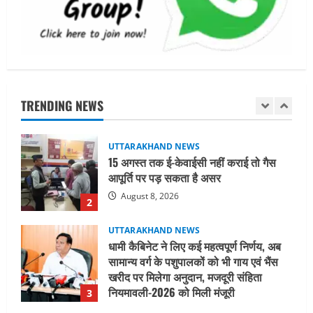
निरीक्षण कर एसआईआर आपत्ति निस्तारण
शिविर की व्यवस्थाओं का लिया जायजा
5
August 6, 2026
UTTARAKHAND NEWS
मुख्यमंत्री ने हर घर तिरंगा यात्रा कार्यक्रम में
किया प्रतिभाग
TRENDING NEWS
August 9, 2026
1
UTTARAKHAND NEWS
15 अगस्त तक ई-केवाईसी नहीं कराई तो गैस
आपूर्ति पर पड़ सकता है असर
August 8, 2026
2
UTTARAKHAND NEWS
धामी कैबिनेट ने लिए कई महत्वपूर्ण निर्णय, अब
सामान्य वर्ग के पशुपालकों को भी गाय एवं भैंस
खरीद पर मिलेगा अनुदान, मजदूरी संहिता
नियमावली-2026 को मिली मंजूरी
3
August 7, 2026