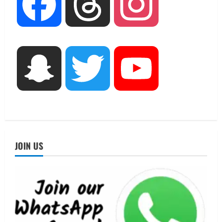
Facebook
Threads
Instagram
UTTARAKHAND NEWS
15 अगस्त तक ई-केवाईसी नहीं कराई तो गैस
आपूर्ति पर पड़ सकता है असर
August 8, 2026
2
UTTARAKHAND NEWS
Snapchat
Twitter
YouTube
धामी कैबिनेट ने लिए कई महत्वपूर्ण निर्णय, अब
सामान्य वर्ग के पशुपालकों को भी गाय एवं भैंस
खरीद पर मिलेगा अनुदान, मजदूरी संहिता
नियमावली-2026 को मिली मंजूरी
3
August 7, 2026
UTTARAKHAND NEWS
नाबार्ड ने राष्ट्रीय हथकरघा दिवस के अवसर पर
JOIN US
मुंबई में तीन दिवसीय प्रदर्शनी का आयोजन किया
August 7, 2026
4
UTTARAKHAND NEWS
जिलाधिकारी/जिला निर्वाचन अधिकारी ने
सहसपुर विधानसभा क्षेत्र के पोलिंग बूथों का