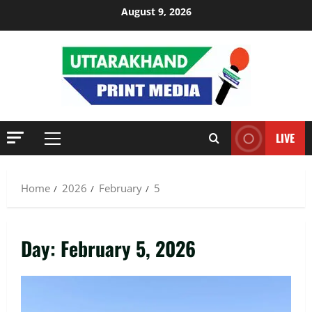
Skip
August 9, 2026
to
content
LIVE
Primary
Menu
Home
2026
February
5
Day:
February 5, 2026