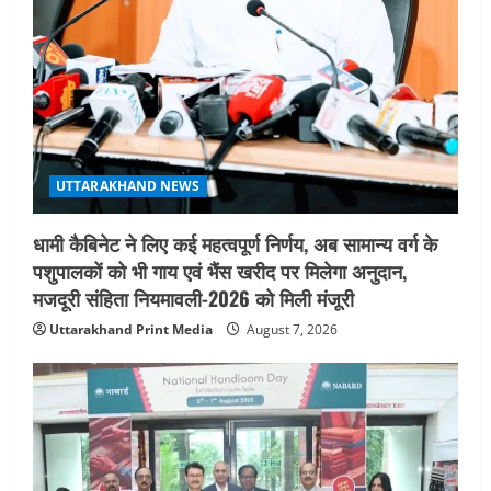
UTTARAKHAND NEWS
तीलू रौतेली पुरस्कार के लिए 13 वीरांगनाओं का
चयन : रेखा आर्या
August 6, 2026
4
UTTARAKHAND NEWS
मिस उत्तराखंड 2026 के सब-कॉन्टेस्ट ‘मिस
UTTARAKHAND NEWS
ब्यूटीफुल आइज़’ एवं ‘मिस ब्यूटीफुल हेयर’ का
आयोजन
धामी कैबिनेट ने लिए कई महत्वपूर्ण निर्णय, अब सामान्य वर्ग के
5
August 5, 2026
पशुपालकों को भी गाय एवं भैंस खरीद पर मिलेगा अनुदान,
मजदूरी संहिता नियमावली-2026 को मिली मंजूरी
Uttarakhand Print Media
August 7, 2026