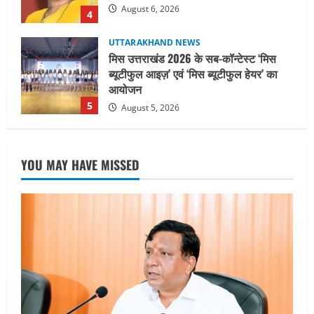
5
August 5, 2026
UTTARAKHAND NEWS
धामी कैबिनेट ने लिए कई महत्वपूर्ण निर्णय, अब
सामान्य वर्ग के पशुपालकों को भी गाय एवं भैंस
खरीद पर मिलेगा अनुदान, मजदूरी संहिता
नियमावली-2026 को मिली मंजूरी
1
August 7, 2026
UTTARAKHAND NEWS
नाबार्ड ने राष्ट्रीय हथकरघा दिवस के अवसर पर
YOU MAY HAVE MISSED
मुंबई में तीन दिवसीय प्रदर्शनी का आयोजन किया
August 7, 2026
2
UTTARAKHAND NEWS
जिलाधिकारी/जिला निर्वाचन अधिकारी ने
सहसपुर विधानसभा क्षेत्र के पोलिंग बूथों का
निरीक्षण कर एसआईआर आपत्ति निस्तारण
शिविर की व्यवस्थाओं का लिया जायजा
3
August 6, 2026