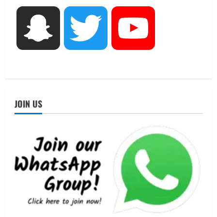
शिविर की व्यवस्थाओं का लिया जायजा
3
August 6, 2026
Snapchat
Twitter
YouTube
UTTARAKHAND NEWS
तीलू रौतेली पुरस्कार के लिए 13 वीरांगनाओं का
चयन : रेखा आर्या
August 6, 2026
4
UTTARAKHAND NEWS
मिस उत्तराखंड 2026 के सब-कॉन्टेस्ट ‘मिस
JOIN US
ब्यूटीफुल आइज़’ एवं ‘मिस ब्यूटीफुल हेयर’ का
आयोजन
5
August 5, 2026
UTTARAKHAND NEWS
धामी कैबिनेट ने लिए कई महत्वपूर्ण निर्णय, अब
सामान्य वर्ग के पशुपालकों को भी गाय एवं भैंस
खरीद पर मिलेगा अनुदान, मजदूरी संहिता
नियमावली-2026 को मिली मंजूरी
1
August 7, 2026
UTTARAKHAND NEWS