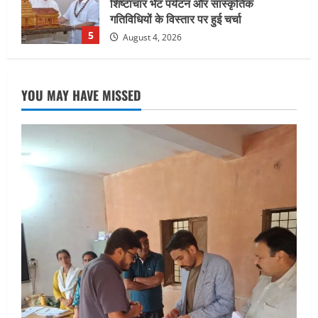
सहसपुर विधानसभा क्षेत्र के पोलिंग बूथों का
निरीक्षण कर एसआईआर आपत्ति निस्तारण
शिविर की व्यवस्थाओं का लिया जायजा
1
August 6, 2026
UTTARAKHAND NEWS
तीलू रौतेली पुरस्कार के लिए 13 वीरांगनाओं का
YOU MAY HAVE MISSED
चयन : रेखा आर्या
August 6, 2026
2
UTTARAKHAND NEWS
मिस उत्तराखंड 2026 के सब-कॉन्टेस्ट ‘मिस
ब्यूटीफुल आइज़’ एवं ‘मिस ब्यूटीफुल हेयर’ का
आयोजन
3
August 5, 2026
UTTARAKHAND NEWS
एमआईटी वर्ल्ड पीस यूनिवर्सिटी और जर्मनी के
बीएसबीआई के बीच समझौता; भारतीय छात्रों
को मिलेंगे वैश्विक अवसर
4
August 5, 2026