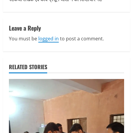
n
a
v
Leave a Reply
You must be
logged in
to post a comment.
i
g
a
RELATED STORIES
t
i
o
n