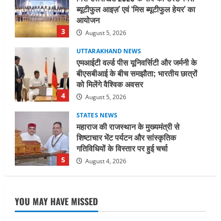
बीएसबीआई के बीच समझौता; भारतीय छात्रों
को मिलेंगे वैश्विक अवसर
4
August 5, 2026
STATES NEWS
महाराज की राजस्थान के मुख्यमंत्री से
शिष्टाचार भेंट पर्यटन और सांस्कृतिक
गतिविधियों के विस्तार पर हुई चर्चा
5
August 4, 2026
UTTARAKHAND NEWS
जिलाधिकारी/जिला निर्वाचन अधिकारी ने
सहसपुर विधानसभा क्षेत्र के पोलिंग बूथों का
निरीक्षण कर एसआईआर आपत्ति निस्तारण
शिविर की व्यवस्थाओं का लिया जायजा
1
August 6, 2026
UTTARAKHAND NEWS
तीलू रौतेली पुरस्कार के लिए 13 वीरांगनाओं का
YOU MAY HAVE MISSED
चयन : रेखा आर्या
August 6, 2026