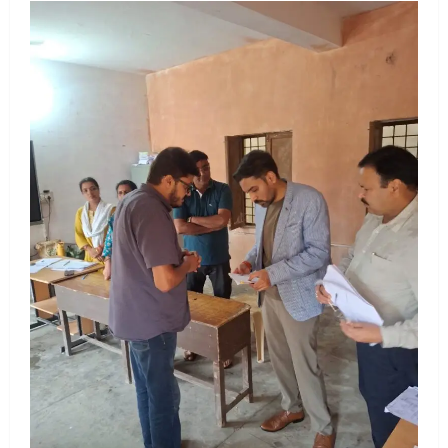
2
UTTARAKHAND NEWS
मिस उत्तराखंड 2026 के सब-कॉन्टेस्ट ‘मिस
ब्यूटीफुल आइज़’ एवं ‘मिस ब्यूटीफुल हेयर’ का
आयोजन
3
August 5, 2026
UTTARAKHAND NEWS
एमआईटी वर्ल्ड पीस यूनिवर्सिटी और जर्मनी के
बीएसबीआई के बीच समझौता; भारतीय छात्रों
को मिलेंगे वैश्विक अवसर
4
August 5, 2026
STATES NEWS
महाराज की राजस्थान के मुख्यमंत्री से
शिष्टाचार भेंट पर्यटन और सांस्कृतिक
गतिविधियों के विस्तार पर हुई चर्चा
5
August 4, 2026