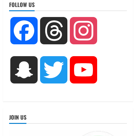
चयन : रेखा आर्या
FOLLOW US
August 6, 2026
2
UTTARAKHAND NEWS
Facebook
Threads
Instagram
मिस उत्तराखंड 2026 के सब-कॉन्टेस्ट ‘मिस
ब्यूटीफुल आइज़’ एवं ‘मिस ब्यूटीफुल हेयर’ का
आयोजन
3
August 5, 2026
UTTARAKHAND NEWS
Snapchat
Twitter
YouTube
एमआईटी वर्ल्ड पीस यूनिवर्सिटी और जर्मनी के
बीएसबीआई के बीच समझौता; भारतीय छात्रों
को मिलेंगे वैश्विक अवसर
4
August 5, 2026
STATES NEWS
महाराज की राजस्थान के मुख्यमंत्री से
JOIN US
शिष्टाचार भेंट पर्यटन और सांस्कृतिक
गतिविधियों के विस्तार पर हुई चर्चा
5
August 4, 2026