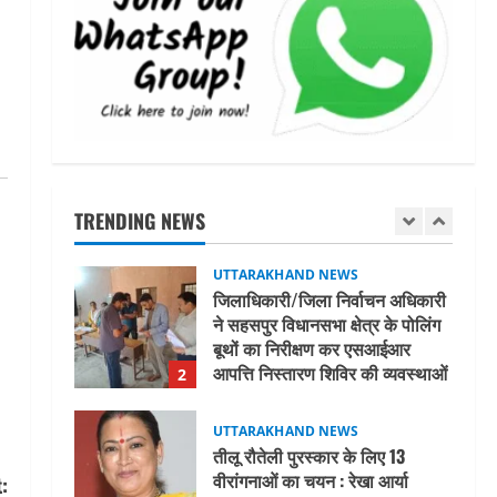
एमआईटी वर्ल्ड पीस यूनिवर्सिटी और
जर्मनी के बीएसबीआई के बीच समझौता;
भारतीय छात्रों को मिलेंगे वैश्विक
अवसर
5
August 5, 2026
UTTARAKHAND NEWS
नाबार्ड ने राष्ट्रीय हथकरघा दिवस के
अवसर पर मुंबई में तीन दिवसीय
प्रदर्शनी का आयोजन किया
TRENDING NEWS
1
August 7, 2026
UTTARAKHAND NEWS
जिलाधिकारी/जिला निर्वाचन अधिकारी
ने सहसपुर विधानसभा क्षेत्र के पोलिंग
बूथों का निरीक्षण कर एसआईआर
आपत्ति निस्तारण शिविर की व्यवस्थाओं
2
का लिया जायजा
August 6, 2026
UTTARAKHAND NEWS
तीलू रौतेली पुरस्कार के लिए 13
वीरांगनाओं का चयन : रेखा आर्या
: