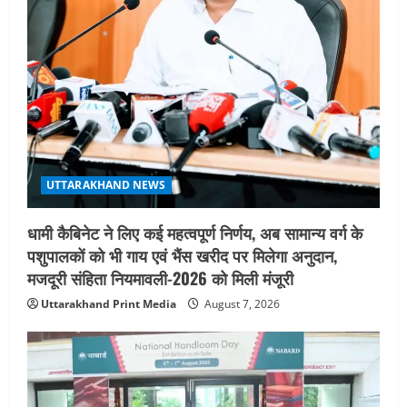
August 6, 2026
UTTARAKHAND NEWS
तीलू रौतेली पुरस्कार के लिए 13 वीरांगनाओं का
चयन : रेखा आर्या
August 6, 2026
4
UTTARAKHAND NEWS
मिस उत्तराखंड 2026 के सब-कॉन्टेस्ट ‘मिस
UTTARAKHAND NEWS
ब्यूटीफुल आइज़’ एवं ‘मिस ब्यूटीफुल हेयर’ का
आयोजन
धामी कैबिनेट ने लिए कई महत्वपूर्ण निर्णय, अब सामान्य वर्ग के
5
August 5, 2026
पशुपालकों को भी गाय एवं भैंस खरीद पर मिलेगा अनुदान,
मजदूरी संहिता नियमावली-2026 को मिली मंजूरी
Uttarakhand Print Media
August 7, 2026