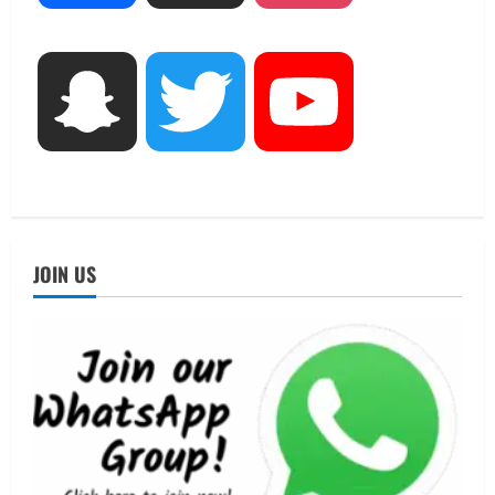
निरीक्षण कर एसआईआर आपत्ति निस्तारण
शिविर की व्यवस्थाओं का लिया जायजा
3
August 6, 2026
Snapchat
Twitter
YouTube
UTTARAKHAND NEWS
तीलू रौतेली पुरस्कार के लिए 13 वीरांगनाओं का
चयन : रेखा आर्या
August 6, 2026
4
UTTARAKHAND NEWS
मिस उत्तराखंड 2026 के सब-कॉन्टेस्ट ‘मिस
JOIN US
ब्यूटीफुल आइज़’ एवं ‘मिस ब्यूटीफुल हेयर’ का
आयोजन
5
August 5, 2026
UTTARAKHAND NEWS
धामी कैबिनेट ने लिए कई महत्वपूर्ण निर्णय, अब
सामान्य वर्ग के पशुपालकों को भी गाय एवं भैंस
खरीद पर मिलेगा अनुदान, मजदूरी संहिता
नियमावली-2026 को मिली मंजूरी
1