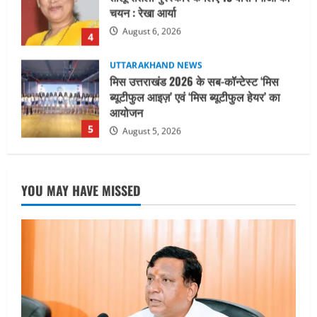
ब्यूटीफुल आइज़’ एवं ‘मिस ब्यूटीफुल हेयर’ का
आयोजन
5
August 5, 2026
UTTARAKHAND NEWS
धामी कैबिनेट ने लिए कई महत्वपूर्ण निर्णय, अब
सामान्य वर्ग के पशुपालकों को भी गाय एवं भैंस
खरीद पर मिलेगा अनुदान, मजदूरी संहिता
नियमावली-2026 को मिली मंजूरी
1
August 7, 2026
UTTARAKHAND NEWS
नाबार्ड ने राष्ट्रीय हथकरघा दिवस के अवसर पर
YOU MAY HAVE MISSED
मुंबई में तीन दिवसीय प्रदर्शनी का आयोजन किया
August 7, 2026
2
UTTARAKHAND NEWS
जिलाधिकारी/जिला निर्वाचन अधिकारी ने
सहसपुर विधानसभा क्षेत्र के पोलिंग बूथों का
निरीक्षण कर एसआईआर आपत्ति निस्तारण
शिविर की व्यवस्थाओं का लिया जायजा
3