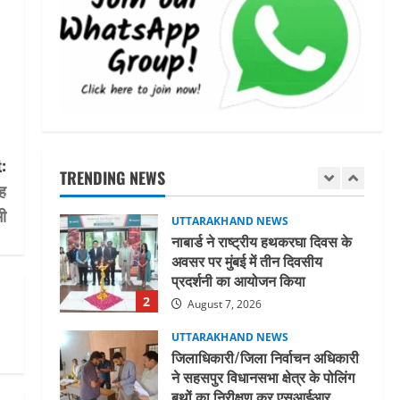
मिस उत्तराखंड 2026 के सब-कॉन्टेस्ट
‘मिस ब्यूटीफुल आइज़’ एवं ‘मिस
ब्यूटीफुल हेयर’ का आयोजन
5
August 5, 2026
UTTARAKHAND NEWS
धामी कैबिनेट ने लिए कई महत्वपूर्ण
निर्णय, अब सामान्य वर्ग के पशुपालकों
को भी गाय एवं भैंस खरीद पर मिलेगा
:
TRENDING NEWS
अनुदान, मजदूरी संहिता
1
ंह
नियमावली-2026 को मिली मंजूरी
ी
UTTARAKHAND NEWS
August 7, 2026
नाबार्ड ने राष्ट्रीय हथकरघा दिवस के
अवसर पर मुंबई में तीन दिवसीय
प्रदर्शनी का आयोजन किया
2
August 7, 2026
UTTARAKHAND NEWS
जिलाधिकारी/जिला निर्वाचन अधिकारी
ने सहसपुर विधानसभा क्षेत्र के पोलिंग
बूथों का निरीक्षण कर एसआईआर