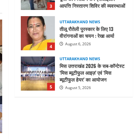
आपत्ति निस्तारण शिविर की व्यवस्थाओं
3
का लिया जायजा
August 6, 2026
UTTARAKHAND NEWS
तीलू रौतेली पुरस्कार के लिए 13
वीरांगनाओं का चयन : रेखा आर्या
August 6, 2026
4
UTTARAKHAND NEWS
मिस उत्तराखंड 2026 के सब-कॉन्टेस्ट
‘मिस ब्यूटीफुल आइज़’ एवं ‘मिस
ब्यूटीफुल हेयर’ का आयोजन
5
August 5, 2026
UTTARAKHAND NEWS
धामी कैबिनेट ने लिए कई महत्वपूर्ण
निर्णय, अब सामान्य वर्ग के पशुपालकों
को भी गाय एवं भैंस खरीद पर मिलेगा
अनुदान, मजदूरी संहिता
1
नियमावली-2026 को मिली मंजूरी