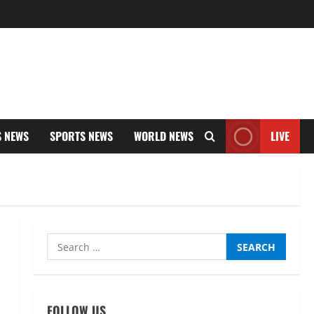
S NEWS
SPORTS NEWS
WORLD NEWS
LIVE
Search
for:
UTTARAKHAND NEWS
तीलू रौतेली पुरस्कार के लिए 13
वीरांगनाओं का चयन : रेखा आर्या
FOLLOW US
August 6, 2026