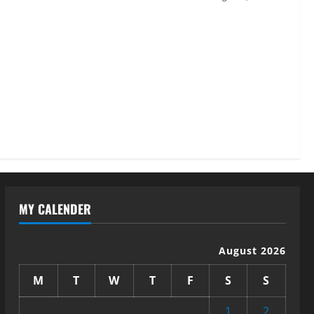
MY CALENDER
August 2026
M
T
W
T
F
S
S
1
2