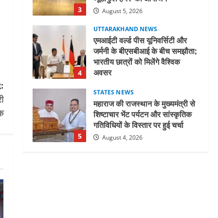
अवसर
4
August 5, 2026
STATES NEWS
महाराज की राजस्थान के मुख्यमंत्री से
शिष्टाचार भेंट पर्यटन और सांस्कृतिक
गतिविधियों के विस्तार पर हुई चर्चा
5
August 4, 2026
:
UTTARAKHAND NEWS
री
जिलाधिकारी/जिला निर्वाचन अधिकारी
क
ने सहसपुर विधानसभा क्षेत्र के पोलिंग
बूथों का निरीक्षण कर एसआईआर
आपत्ति निस्तारण शिविर की व्यवस्थाओं
1
का लिया जायजा
August 6, 2026
UTTARAKHAND NEWS
तीलू रौतेली पुरस्कार के लिए 13
वीरांगनाओं का चयन : रेखा आर्या
August 6, 2026
2