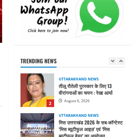
जिलाधिकारी/जिला निर्वाचन अधिकारी
ने सहसपुर विधानसभा क्षेत्र के पोलिंग
बूथों का निरीक्षण कर एसआईआर
आपत्ति निस्तारण शिविर की व्यवस्थाओं
1
का लिया जायजा
August 6, 2026
UTTARAKHAND NEWS
तीलू रौतेली पुरस्कार के लिए 13
वीरांगनाओं का चयन : रेखा आर्या
TRENDING NEWS
August 6, 2026
2
UTTARAKHAND NEWS
मिस उत्तराखंड 2026 के सब-कॉन्टेस्ट
‘मिस ब्यूटीफुल आइज़’ एवं ‘मिस
ब्यूटीफुल हेयर’ का आयोजन
3
August 5, 2026
UTTARAKHAND NEWS
एमआईटी वर्ल्ड पीस यूनिवर्सिटी और
जर्मनी के बीएसबीआई के बीच समझौता;
भारतीय छात्रों को मिलेंगे वैश्विक