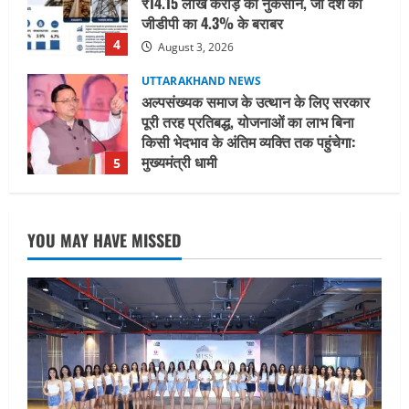
₹14.15 लाख करोड़ का नुकसान, जो देश की
जीडीपी का 4.3% के बराबर
4
August 3, 2026
UTTARAKHAND NEWS
अल्पसंख्यक समाज के उत्थान के लिए सरकार
पूरी तरह प्रतिबद्ध, योजनाओं का लाभ बिना
किसी भेदभाव के अंतिम व्यक्ति तक पहुंचेगा:
मुख्यमंत्री धामी
5
August 2, 2026
UTTARAKHAND NEWS
मिस उत्तराखंड 2026 के सब-कॉन्टेस्ट ‘मिस
YOU MAY HAVE MISSED
ब्यूटीफुल आइज़’ एवं ‘मिस ब्यूटीफुल हेयर’ का
आयोजन
1
August 5, 2026
UTTARAKHAND NEWS
एमआईटी वर्ल्ड पीस यूनिवर्सिटी और जर्मनी के
बीएसबीआई के बीच समझौता; भारतीय छात्रों
को मिलेंगे वैश्विक अवसर
2
August 5, 2026