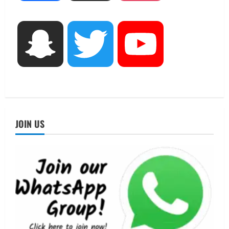
को मिलेंगे वैश्विक अवसर
2
August 5, 2026
STATES NEWS
Snapchat
Twitter
YouTube
महाराज की राजस्थान के मुख्यमंत्री से
शिष्टाचार भेंट पर्यटन और सांस्कृतिक
गतिविधियों के विस्तार पर हुई चर्चा
3
August 4, 2026
UTTARAKHAND NEWS
नोमुरा रिपोर्ट: जंग के कारण भारत को हर वर्ष
JOIN US
₹14.15 लाख करोड़ का नुकसान, जो देश की
जीडीपी का 4.3% के बराबर
4
August 3, 2026
UTTARAKHAND NEWS
अल्पसंख्यक समाज के उत्थान के लिए सरकार
पूरी तरह प्रतिबद्ध, योजनाओं का लाभ बिना
किसी भेदभाव के अंतिम व्यक्ति तक पहुंचेगा:
मुख्यमंत्री धामी
5