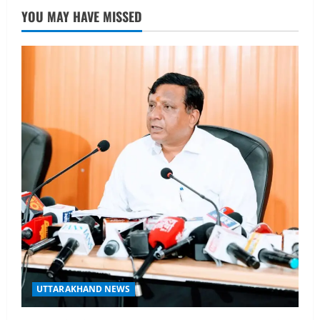
नाबार्ड ने राष्ट्रीय हथकरघा दिवस के अवसर पर
YOU MAY HAVE MISSED
मुंबई में तीन दिवसीय प्रदर्शनी का आयोजन किया
August 7, 2026
2
UTTARAKHAND NEWS
जिलाधिकारी/जिला निर्वाचन अधिकारी ने
सहसपुर विधानसभा क्षेत्र के पोलिंग बूथों का
निरीक्षण कर एसआईआर आपत्ति निस्तारण
शिविर की व्यवस्थाओं का लिया जायजा
3
August 6, 2026
UTTARAKHAND NEWS
तीलू रौतेली पुरस्कार के लिए 13 वीरांगनाओं का
चयन : रेखा आर्या
August 6, 2026
4
UTTARAKHAND NEWS
मिस उत्तराखंड 2026 के सब-कॉन्टेस्ट ‘मिस
UTTARAKHAND NEWS
ब्यूटीफुल आइज़’ एवं ‘मिस ब्यूटीफुल हेयर’ का
आयोजन