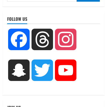
for:
UTTARAKHAND NEWS
नाबार्ड ने राष्ट्रीय हथकरघा दिवस के अवसर पर
मुंबई में तीन दिवसीय प्रदर्शनी का आयोजन किया
FOLLOW US
August 7, 2026
2
UTTARAKHAND NEWS
Facebook
Threads
Instagram
जिलाधिकारी/जिला निर्वाचन अधिकारी ने
सहसपुर विधानसभा क्षेत्र के पोलिंग बूथों का
निरीक्षण कर एसआईआर आपत्ति निस्तारण
शिविर की व्यवस्थाओं का लिया जायजा
3
August 6, 2026
Snapchat
Twitter
YouTube
UTTARAKHAND NEWS
तीलू रौतेली पुरस्कार के लिए 13 वीरांगनाओं का
चयन : रेखा आर्या
August 6, 2026
4
UTTARAKHAND NEWS
मिस उत्तराखंड 2026 के सब-कॉन्टेस्ट ‘मिस