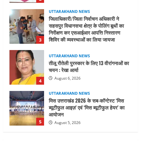
August 6, 2026
UTTARAKHAND NEWS
तीलू रौतेली पुरस्कार के लिए 13 वीरांगनाओं का
चयन : रेखा आर्या
August 6, 2026
4
UTTARAKHAND NEWS
मिस उत्तराखंड 2026 के सब-कॉन्टेस्ट ‘मिस
ब्यूटीफुल आइज़’ एवं ‘मिस ब्यूटीफुल हेयर’ का
आयोजन
5
August 5, 2026
UTTARAKHAND NEWS
धामी कैबिनेट ने लिए कई महत्वपूर्ण निर्णय, अब
सामान्य वर्ग के पशुपालकों को भी गाय एवं भैंस
खरीद पर मिलेगा अनुदान, मजदूरी संहिता
नियमावली-2026 को मिली मंजूरी
1
August 7, 2026
UTTARAKHAND NEWS