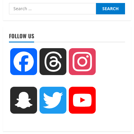
Search
for:
UTTARAKHAND NEWS
धामी कैबिनेट ने लिए कई महत्वपूर्ण निर्णय, अब
सामान्य वर्ग के पशुपालकों को भी गाय एवं भैंस
FOLLOW US
खरीद पर मिलेगा अनुदान, मजदूरी संहिता
नियमावली-2026 को मिली मंजूरी
2
August 7, 2026
Facebook
Threads
Instagram
UTTARAKHAND NEWS
नाबार्ड ने राष्ट्रीय हथकरघा दिवस के अवसर पर
मुंबई में तीन दिवसीय प्रदर्शनी का आयोजन किया
August 7, 2026
3
UTTARAKHAND NEWS
Snapchat
Twitter
YouTube
जिलाधिकारी/जिला निर्वाचन अधिकारी ने
सहसपुर विधानसभा क्षेत्र के पोलिंग बूथों का
निरीक्षण कर एसआईआर आपत्ति निस्तारण
शिविर की व्यवस्थाओं का लिया जायजा
4
August 6, 2026