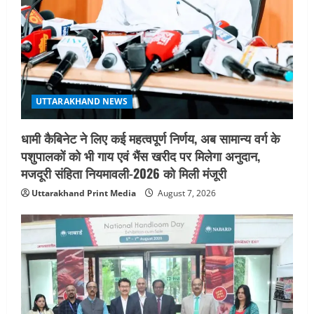
तीलू रौतेली पुरस्कार के लिए 13 वीरांगनाओं का
चयन : रेखा आर्या
August 6, 2026
4
UTTARAKHAND NEWS
मिस उत्तराखंड 2026 के सब-कॉन्टेस्ट ‘मिस
UTTARAKHAND NEWS
ब्यूटीफुल आइज़’ एवं ‘मिस ब्यूटीफुल हेयर’ का
आयोजन
धामी कैबिनेट ने लिए कई महत्वपूर्ण निर्णय, अब सामान्य वर्ग के
5
August 5, 2026
पशुपालकों को भी गाय एवं भैंस खरीद पर मिलेगा अनुदान,
मजदूरी संहिता नियमावली-2026 को मिली मंजूरी
Uttarakhand Print Media
August 7, 2026