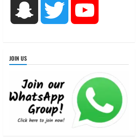
August 6, 2026
Snapchat
Twitter
YouTube
UTTARAKHAND NEWS
तीलू रौतेली पुरस्कार के लिए 13 वीरांगनाओं का
चयन : रेखा आर्या
August 6, 2026
4
UTTARAKHAND NEWS
मिस उत्तराखंड 2026 के सब-कॉन्टेस्ट ‘मिस
JOIN US
ब्यूटीफुल आइज़’ एवं ‘मिस ब्यूटीफुल हेयर’ का
आयोजन
5
August 5, 2026
UTTARAKHAND NEWS
धामी कैबिनेट ने लिए कई महत्वपूर्ण निर्णय, अब
सामान्य वर्ग के पशुपालकों को भी गाय एवं भैंस
खरीद पर मिलेगा अनुदान, मजदूरी संहिता
नियमावली-2026 को मिली मंजूरी
1
August 7, 2026
UTTARAKHAND NEWS
नाबार्ड ने राष्ट्रीय हथकरघा दिवस के अवसर पर