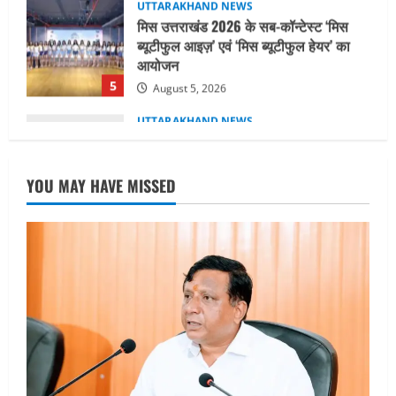
UTTARAKHAND NEWS
धामी कैबिनेट ने लिए कई महत्वपूर्ण निर्णय, अब
सामान्य वर्ग के पशुपालकों को भी गाय एवं भैंस
खरीद पर मिलेगा अनुदान, मजदूरी संहिता
नियमावली-2026 को मिली मंजूरी
1
August 7, 2026
UTTARAKHAND NEWS
नाबार्ड ने राष्ट्रीय हथकरघा दिवस के अवसर पर
YOU MAY HAVE MISSED
मुंबई में तीन दिवसीय प्रदर्शनी का आयोजन किया
August 7, 2026
2
UTTARAKHAND NEWS
जिलाधिकारी/जिला निर्वाचन अधिकारी ने
सहसपुर विधानसभा क्षेत्र के पोलिंग बूथों का
निरीक्षण कर एसआईआर आपत्ति निस्तारण
शिविर की व्यवस्थाओं का लिया जायजा
3
August 6, 2026
UTTARAKHAND NEWS