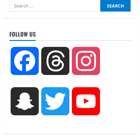
Search
for:
UTTARAKHAND NEWS
नाबार्ड ने राष्ट्रीय हथकरघा दिवस के अवसर पर
मुंबई में तीन दिवसीय प्रदर्शनी का आयोजन किया
FOLLOW US
August 7, 2026
2
UTTARAKHAND NEWS
Facebook
Threads
Instagram
जिलाधिकारी/जिला निर्वाचन अधिकारी ने
सहसपुर विधानसभा क्षेत्र के पोलिंग बूथों का
निरीक्षण कर एसआईआर आपत्ति निस्तारण
शिविर की व्यवस्थाओं का लिया जायजा
3
August 6, 2026
Snapchat
Twitter
YouTube
UTTARAKHAND NEWS
तीलू रौतेली पुरस्कार के लिए 13 वीरांगनाओं का
चयन : रेखा आर्या
August 6, 2026
4
UTTARAKHAND NEWS