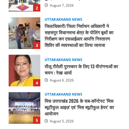
निरीक्षण कर एसआईआर आपत्ति निस्तारण
शिविर की व्यवस्थाओं का लिया जायजा
3
August 6, 2026
UTTARAKHAND NEWS
तीलू रौतेली पुरस्कार के लिए 13 वीरांगनाओं का
चयन : रेखा आर्या
August 6, 2026
4
UTTARAKHAND NEWS
मिस उत्तराखंड 2026 के सब-कॉन्टेस्ट ‘मिस
ब्यूटीफुल आइज़’ एवं ‘मिस ब्यूटीफुल हेयर’ का
आयोजन
5
August 5, 2026
UTTARAKHAND NEWS
धामी कैबिनेट ने लिए कई महत्वपूर्ण निर्णय, अब
सामान्य वर्ग के पशुपालकों को भी गाय एवं भैंस
खरीद पर मिलेगा अनुदान, मजदूरी संहिता
नियमावली-2026 को मिली मंजूरी
1
August 7, 2026