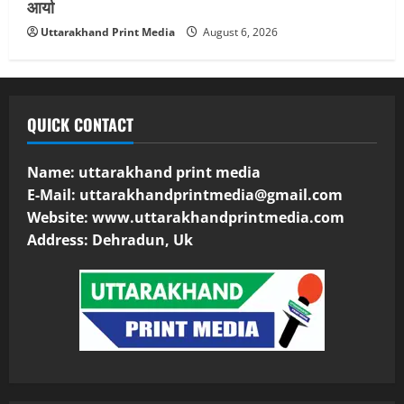
आर्या
Uttarakhand Print Media
August 6, 2026
QUICK CONTACT
Name: uttarakhand print media
E-Mail:
uttarakhandprintmedia@gmail.com
Website: www.uttarakhandprintmedia.com
Address: Dehradun, Uk