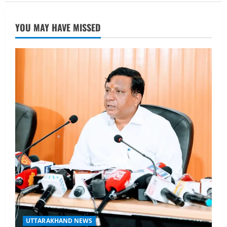
UTTARAKHAND NEWS
नाबार्ड ने राष्ट्रीय हथकरघा दिवस के अवसर पर
YOU MAY HAVE MISSED
मुंबई में तीन दिवसीय प्रदर्शनी का आयोजन किया
August 7, 2026
2
UTTARAKHAND NEWS
जिलाधिकारी/जिला निर्वाचन अधिकारी ने
सहसपुर विधानसभा क्षेत्र के पोलिंग बूथों का
निरीक्षण कर एसआईआर आपत्ति निस्तारण
शिविर की व्यवस्थाओं का लिया जायजा
3
August 6, 2026
UTTARAKHAND NEWS
तीलू रौतेली पुरस्कार के लिए 13 वीरांगनाओं का
चयन : रेखा आर्या
August 6, 2026
4
UTTARAKHAND NEWS
मिस उत्तराखंड 2026 के सब-कॉन्टेस्ट ‘मिस
UTTARAKHAND NEWS
ब्यूटीफुल आइज़’ एवं ‘मिस ब्यूटीफुल हेयर’ का