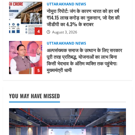
UTTARAKHAND NEWS
नोमुरा रिपोर्ट: जंग के कारण भारत को हर वर्ष
₹14.15 लाख करोड़ का नुकसान, जो देश की
जीडीपी का 4.3% के बराबर
4
August 3, 2026
UTTARAKHAND NEWS
अल्पसंख्यक समाज के उत्थान के लिए सरकार
पूरी तरह प्रतिबद्ध, योजनाओं का लाभ बिना
किसी भेदभाव के अंतिम व्यक्ति तक पहुंचेगा:
मुख्यमंत्री धामी
5
August 2, 2026
UTTARAKHAND NEWS
मिस उत्तराखंड 2026 के सब-कॉन्टेस्ट ‘मिस
YOU MAY HAVE MISSED
ब्यूटीफुल आइज़’ एवं ‘मिस ब्यूटीफुल हेयर’ का
आयोजन
1
August 5, 2026
UTTARAKHAND NEWS
एमआईटी वर्ल्ड पीस यूनिवर्सिटी और जर्मनी के