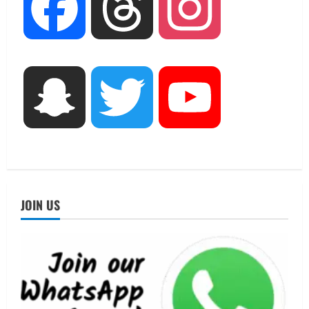
Facebook
Threads
Instagram
एमआईटी वर्ल्ड पीस यूनिवर्सिटी और जर्मनी के
बीएसबीआई के बीच समझौता; भारतीय छात्रों
को मिलेंगे वैश्विक अवसर
2
August 5, 2026
STATES NEWS
Snapchat
Twitter
YouTube
महाराज की राजस्थान के मुख्यमंत्री से
शिष्टाचार भेंट पर्यटन और सांस्कृतिक
गतिविधियों के विस्तार पर हुई चर्चा
3
August 4, 2026
UTTARAKHAND NEWS
नोमुरा रिपोर्ट: जंग के कारण भारत को हर वर्ष
JOIN US
₹14.15 लाख करोड़ का नुकसान, जो देश की
जीडीपी का 4.3% के बराबर
4
August 3, 2026
UTTARAKHAND NEWS
अल्पसंख्यक समाज के उत्थान के लिए सरकार
पूरी तरह प्रतिबद्ध, योजनाओं का लाभ बिना