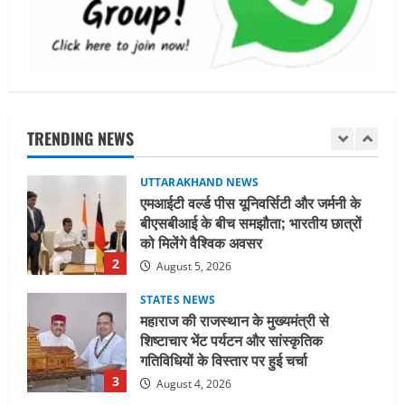
किसी भेदभाव के अंतिम व्यक्ति तक पहुंचेगा:
मुख्यमंत्री धामी
5
August 2, 2026
UTTARAKHAND NEWS
मिस उत्तराखंड 2026 के सब-कॉन्टेस्ट ‘मिस
ब्यूटीफुल आइज़’ एवं ‘मिस ब्यूटीफुल हेयर’ का
आयोजन
TRENDING NEWS
1
August 5, 2026
UTTARAKHAND NEWS
एमआईटी वर्ल्ड पीस यूनिवर्सिटी और जर्मनी के
बीएसबीआई के बीच समझौता; भारतीय छात्रों
को मिलेंगे वैश्विक अवसर
2
August 5, 2026
STATES NEWS
महाराज की राजस्थान के मुख्यमंत्री से
शिष्टाचार भेंट पर्यटन और सांस्कृतिक
गतिविधियों के विस्तार पर हुई चर्चा
3
August 4, 2026