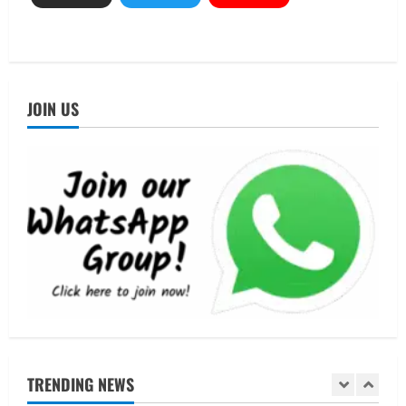
3
August 4, 2026
UTTARAKHAND NEWS
नोमुरा रिपोर्ट: जंग के कारण भारत को हर वर्ष
₹14.15 लाख करोड़ का नुकसान, जो देश की
JOIN US
जीडीपी का 4.3% के बराबर
4
August 3, 2026
UTTARAKHAND NEWS
अल्पसंख्यक समाज के उत्थान के लिए सरकार
पूरी तरह प्रतिबद्ध, योजनाओं का लाभ बिना
किसी भेदभाव के अंतिम व्यक्ति तक पहुंचेगा:
मुख्यमंत्री धामी
5
August 2, 2026
UTTARAKHAND NEWS
मिस उत्तराखंड 2026 के सब-कॉन्टेस्ट ‘मिस
ब्यूटीफुल आइज़’ एवं ‘मिस ब्यूटीफुल हेयर’ का
आयोजन
1
August 5, 2026
TRENDING NEWS