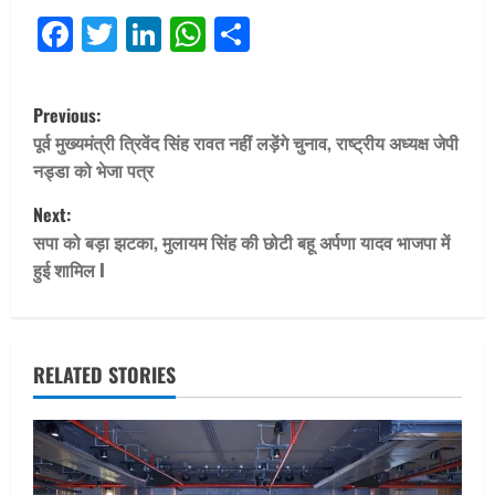
Facebook
Twitter
LinkedIn
WhatsApp
Share
P
Previous:
o
पूर्व मुख्‍यमंत्री त्रिवेंद सिंह रावत नहीं लड़ेंगे चुनाव, राष्‍ट्रीय अध्‍यक्ष जेपी
नड्डा को भेजा पत्र
s
Next:
t
सपा को बड़ा झटका, मुलायम सिंह की छोटी बहू अर्पणा यादव भाजपा में
हुई शामिल I
n
a
v
RELATED STORIES
i
g