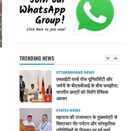
अल्पसंख्यक समाज के उत्थान के लिए
सरकार पूरी तरह प्रतिबद्ध, योजनाओं
का लाभ बिना किसी भेदभाव के अंतिम
व्यक्ति तक पहुंचेगा: मुख्यमंत्री धामी
5
August 2, 2026
UTTARAKHAND NEWS
मिस उत्तराखंड 2026 के सब-कॉन्टेस्ट
‘मिस ब्यूटीफुल आइज़’ एवं ‘मिस
ब्यूटीफुल हेयर’ का आयोजन
TRENDING NEWS
1
August 5, 2026
UTTARAKHAND NEWS
एमआईटी वर्ल्ड पीस यूनिवर्सिटी और
जर्मनी के बीएसबीआई के बीच समझौता;
भारतीय छात्रों को मिलेंगे वैश्विक
अवसर
2
August 5, 2026
STATES NEWS
महाराज की राजस्थान के मुख्यमंत्री से
शिष्टाचार भेंट पर्यटन और सांस्कृतिक
गतिविधियों के विस्तार पर हुई चर्चा