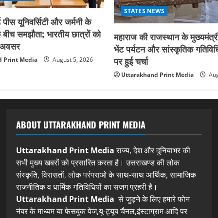
STATES NEWS
 पीस यूनिवर्सिटी और जर्मनी के
बीच समझौता; भारतीय छात्रों को
महाराज की राजस्थान के मुख्यमंत्री
िक अवसर
भेंट पर्यटन और सांस्कृतिक गतिविधि
पर हुई चर्चा
 Print Media
August 5, 2026
Uttarakhand Print Media
Aug
ABOUT UTTARAKHAND PRINT MEDIA
Uttarakhand Print Media
राज्य, देश और दुनियाभर की
सभी मुख्य खबरों को प्रसारित करता है। उत्तराखण्ड की लोक
संस्कृति, विरासतों, लोक परंपराओ के साथ-साथ आर्थिक, सामाजिक
राजनीतिक व धार्मिक गतिविधियों का सजग प्रहरी है।
Uttarakhand Print Media
से जुड़ने के लिए हमारे फोन
नंबर के माध्यम या फेसबुक पेज,यू-ट्यूब चैनल,इंस्टाग्राम आदि पर