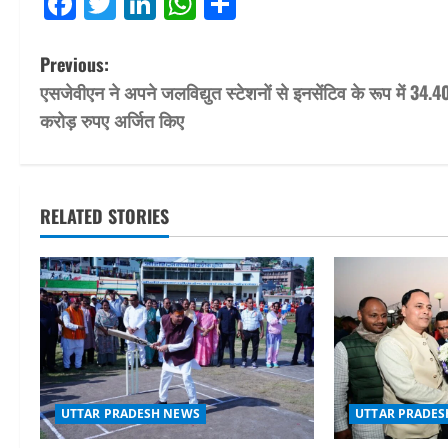
Facebook
Twitter
LinkedIn
WhatsApp
Share
P
Previous:
एसजेवीएन ने अपने जलविद्युत स्‍टेशनों से इनसेंटिव के रूप में 34.4
o
करोड़ रुपए अर्जित किए
s
t
RELATED STORIES
n
a
v
i
g
UTTAR PRADES
UTTAR PRADESH NEWS
a