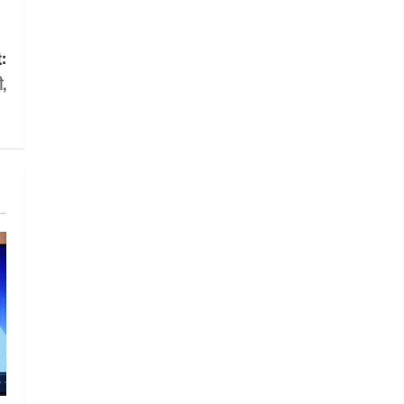
UTTARAKHAND NEWS
एमआईटी वर्ल्ड पीस यूनिवर्सिटी और
जर्मनी के बीएसबीआई के बीच समझौता;
:
भारतीय छात्रों को मिलेंगे वैश्विक
अवसर
ी,
2
August 5, 2026
STATES NEWS
महाराज की राजस्थान के मुख्यमंत्री से
शिष्टाचार भेंट पर्यटन और सांस्कृतिक
गतिविधियों के विस्तार पर हुई चर्चा
3
August 4, 2026
UTTARAKHAND NEWS
नोमुरा रिपोर्ट: जंग के कारण भारत को
हर वर्ष ₹14.15 लाख करोड़ का
नुकसान, जो देश की जीडीपी का 4.3%
के बराबर
4
August 3, 2026
UTTARAKHAND NEWS
अल्पसंख्यक समाज के उत्थान के लिए
सरकार पूरी तरह प्रतिबद्ध, योजनाओं