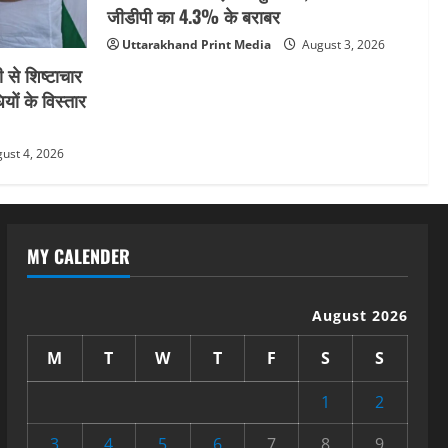
जीडीपी का 4.3% के बराबर
Uttarakhand Print Media
August 3, 2026
 से शिष्टाचार
यों के विस्तार
ust 4, 2026
MY CALENDER
August 2026
M
T
W
T
F
S
S
1
2
3
4
5
6
7
8
9