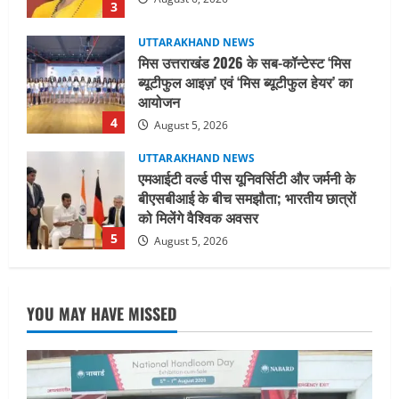
4
August 5, 2026
UTTARAKHAND NEWS
एमआईटी वर्ल्ड पीस यूनिवर्सिटी और जर्मनी के
बीएसबीआई के बीच समझौता; भारतीय छात्रों
को मिलेंगे वैश्विक अवसर
5
August 5, 2026
UTTARAKHAND NEWS
नाबार्ड ने राष्ट्रीय हथकरघा दिवस के अवसर पर
मुंबई में तीन दिवसीय प्रदर्शनी का आयोजन किया
August 7, 2026
1
UTTARAKHAND NEWS
जिलाधिकारी/जिला निर्वाचन अधिकारी ने
YOU MAY HAVE MISSED
सहसपुर विधानसभा क्षेत्र के पोलिंग बूथों का
निरीक्षण कर एसआईआर आपत्ति निस्तारण
शिविर की व्यवस्थाओं का लिया जायजा
2
August 6, 2026
UTTARAKHAND NEWS