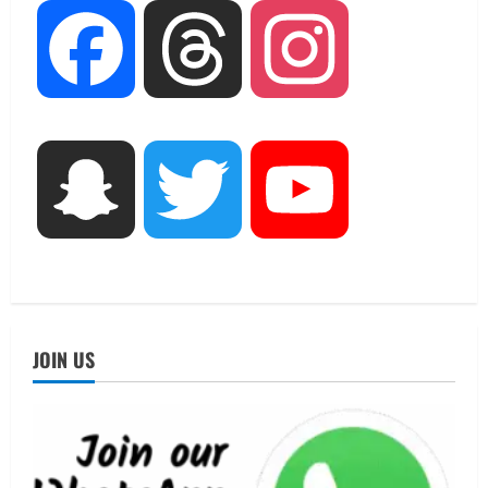
August 6, 2026
Facebook
Threads
Instagram
UTTARAKHAND NEWS
तीलू रौतेली पुरस्कार के लिए 13 वीरांगनाओं का
चयन : रेखा आर्या
August 6, 2026
3
UTTARAKHAND NEWS
Snapchat
Twitter
YouTube
मिस उत्तराखंड 2026 के सब-कॉन्टेस्ट ‘मिस
ब्यूटीफुल आइज़’ एवं ‘मिस ब्यूटीफुल हेयर’ का
आयोजन
4
August 5, 2026
UTTARAKHAND NEWS
एमआईटी वर्ल्ड पीस यूनिवर्सिटी और जर्मनी के
JOIN US
बीएसबीआई के बीच समझौता; भारतीय छात्रों
को मिलेंगे वैश्विक अवसर
5
August 5, 2026
UTTARAKHAND NEWS