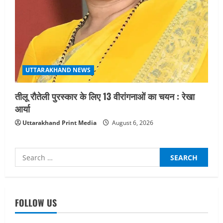
UTTARAKHAND NEWS
तीलू रौतेली पुरस्कार के लिए 13 वीरांगनाओं का चयन : रेखा
आर्या
Uttarakhand Print Media
August 6, 2026
Search
for:
UTTARAKHAND NEWS
जिलाधिकारी/जिला निर्वाचन अधिकारी ने
सहसपुर विधानसभा क्षेत्र के पोलिंग बूथों का
FOLLOW US
निरीक्षण कर एसआईआर आपत्ति निस्तारण
शिविर की व्यवस्थाओं का लिया जायजा
2