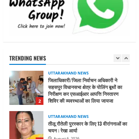
नाबार्ड ने राष्ट्रीय हथकरघा दिवस के अवसर पर
मुंबई में तीन दिवसीय प्रदर्शनी का आयोजन किया
August 7, 2026
1
UTTARAKHAND NEWS
जिलाधिकारी/जिला निर्वाचन अधिकारी ने
सहसपुर विधानसभा क्षेत्र के पोलिंग बूथों का
निरीक्षण कर एसआईआर आपत्ति निस्तारण
TRENDING NEWS
शिविर की व्यवस्थाओं का लिया जायजा
2
August 6, 2026
UTTARAKHAND NEWS
तीलू रौतेली पुरस्कार के लिए 13 वीरांगनाओं का
चयन : रेखा आर्या
August 6, 2026
3
UTTARAKHAND NEWS
मिस उत्तराखंड 2026 के सब-कॉन्टेस्ट ‘मिस
ब्यूटीफुल आइज़’ एवं ‘मिस ब्यूटीफुल हेयर’ का
आयोजन