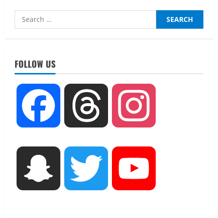
Search
for:
UTTARAKHAND NEWS
धामी कैबिनेट ने लिए कई महत्वपूर्ण निर्णय, अब
सामान्य वर्ग के पशुपालकों को भी गाय एवं भैंस
FOLLOW US
खरीद पर मिलेगा अनुदान, मजदूरी संहिता
नियमावली-2026 को मिली मंजूरी
2
August 7, 2026
Facebook
Threads
Instagram
UTTARAKHAND NEWS
नाबार्ड ने राष्ट्रीय हथकरघा दिवस के अवसर पर
मुंबई में तीन दिवसीय प्रदर्शनी का आयोजन किया
August 7, 2026
3
UTTARAKHAND NEWS
Snapchat
Twitter
YouTube
जिलाधिकारी/जिला निर्वाचन अधिकारी ने
सहसपुर विधानसभा क्षेत्र के पोलिंग बूथों का
निरीक्षण कर एसआईआर आपत्ति निस्तारण
शिविर की व्यवस्थाओं का लिया जायजा
4