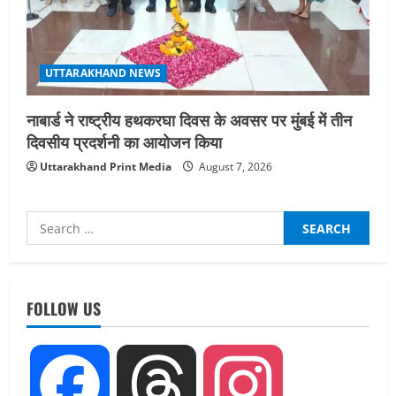
UTTARAKHAND NEWS
नाबार्ड ने राष्ट्रीय हथकरघा दिवस के अवसर पर मुंबई में तीन
दिवसीय प्रदर्शनी का आयोजन किया
Uttarakhand Print Media
August 7, 2026
Search
for:
UTTARAKHAND NEWS
धामी कैबिनेट ने लिए कई महत्वपूर्ण निर्णय, अब
सामान्य वर्ग के पशुपालकों को भी गाय एवं भैंस
FOLLOW US
खरीद पर मिलेगा अनुदान, मजदूरी संहिता
नियमावली-2026 को मिली मंजूरी
2
August 7, 2026
Facebook
Threads
Instagram
UTTARAKHAND NEWS