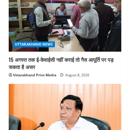
August 7, 2026
3
UTTARAKHAND NEWS
जिलाधिकारी/जिला निर्वाचन अधिकारी ने
सहसपुर विधानसभा क्षेत्र के पोलिंग बूथों का
निरीक्षण कर एसआईआर आपत्ति निस्तारण
शिविर की व्यवस्थाओं का लिया जायजा
UTTARAKHAND NEWS
4
August 6, 2026
15 अगस्त तक ई-केवाईसी नहीं कराई तो गैस आपूर्ति पर पड़
UTTARAKHAND NEWS
तीलू रौतेली पुरस्कार के लिए 13 वीरांगनाओं का
सकता है असर
चयन : रेखा आर्या
Uttarakhand Print Media
August 8, 2026
August 6, 2026
5