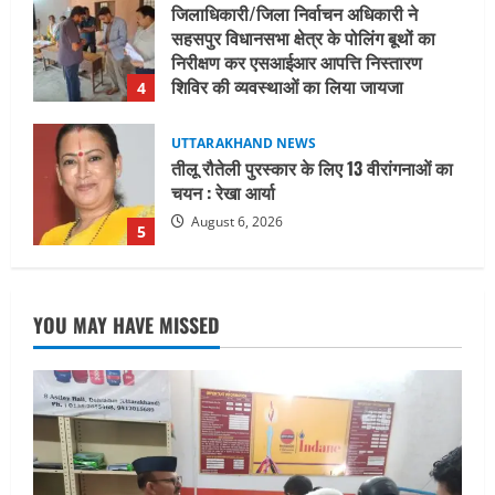
UTTARAKHAND NEWS
तीलू रौतेली पुरस्कार के लिए 13 वीरांगनाओं का
चयन : रेखा आर्या
August 6, 2026
5
UTTARAKHAND NEWS
15 अगस्त तक ई-केवाईसी नहीं कराई तो गैस
आपूर्ति पर पड़ सकता है असर
August 8, 2026
1
UTTARAKHAND NEWS
धामी कैबिनेट ने लिए कई महत्वपूर्ण निर्णय, अब
YOU MAY HAVE MISSED
सामान्य वर्ग के पशुपालकों को भी गाय एवं भैंस
खरीद पर मिलेगा अनुदान, मजदूरी संहिता
नियमावली-2026 को मिली मंजूरी
2
August 7, 2026
UTTARAKHAND NEWS
नाबार्ड ने राष्ट्रीय हथकरघा दिवस के अवसर पर
मुंबई में तीन दिवसीय प्रदर्शनी का आयोजन किया