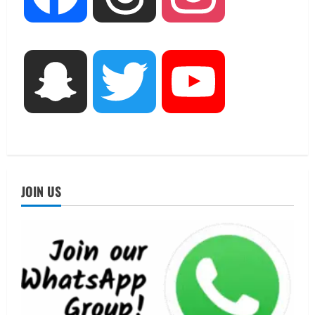
नाबार्ड ने राष्ट्रीय हथकरघा दिवस के अवसर पर
मुंबई में तीन दिवसीय प्रदर्शनी का आयोजन किया
August 7, 2026
3
UTTARAKHAND NEWS
Snapchat
Twitter
YouTube
जिलाधिकारी/जिला निर्वाचन अधिकारी ने
सहसपुर विधानसभा क्षेत्र के पोलिंग बूथों का
निरीक्षण कर एसआईआर आपत्ति निस्तारण
शिविर की व्यवस्थाओं का लिया जायजा
4
August 6, 2026
UTTARAKHAND NEWS
JOIN US
तीलू रौतेली पुरस्कार के लिए 13 वीरांगनाओं का
चयन : रेखा आर्या
August 6, 2026
5
UTTARAKHAND NEWS
15 अगस्त तक ई-केवाईसी नहीं कराई तो गैस
आपूर्ति पर पड़ सकता है असर