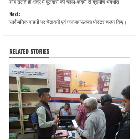
o
शाम ढलते ही क्षेत्र में गुलदारों की चहल-कदमी से ग्रामीण भयभीत
Next:
s
सार्वजनिक वाहनों पर चेतावनी एवं जनजागरूकता पोस्टर चस्पा किए।
t
n
RELATED STORIES
a
v
i
g
a
t
i