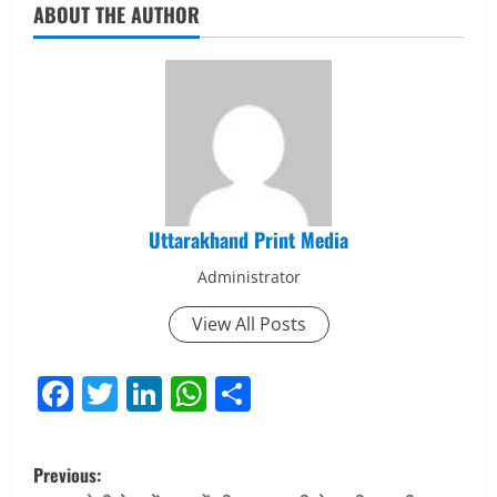
ABOUT THE AUTHOR
Uttarakhand Print Media
Administrator
View All Posts
Facebook
Twitter
LinkedIn
WhatsApp
Share
P
Previous: