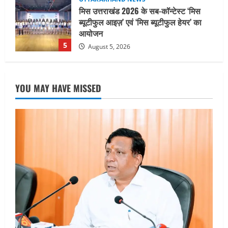
धामी कैबिनेट ने लिए कई महत्वपूर्ण निर्णय, अब
सामान्य वर्ग के पशुपालकों को भी गाय एवं भैंस
खरीद पर मिलेगा अनुदान, मजदूरी संहिता
नियमावली-2026 को मिली मंजूरी
1
August 7, 2026
UTTARAKHAND NEWS
नाबार्ड ने राष्ट्रीय हथकरघा दिवस के अवसर पर
YOU MAY HAVE MISSED
मुंबई में तीन दिवसीय प्रदर्शनी का आयोजन किया
August 7, 2026
2
UTTARAKHAND NEWS
जिलाधिकारी/जिला निर्वाचन अधिकारी ने
सहसपुर विधानसभा क्षेत्र के पोलिंग बूथों का
निरीक्षण कर एसआईआर आपत्ति निस्तारण
शिविर की व्यवस्थाओं का लिया जायजा
3
August 6, 2026
UTTARAKHAND NEWS
तीलू रौतेली पुरस्कार के लिए 13 वीरांगनाओं का
चयन : रेखा आर्या