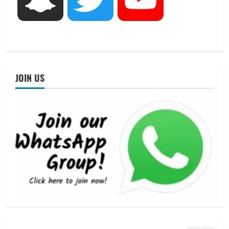
तीलू रौतेली पुरस्कार के लिए 13 वीरांगनाओं का
चयन : रेखा आर्या
August 6, 2026
4
UTTARAKHAND NEWS
मिस उत्तराखंड 2026 के सब-कॉन्टेस्ट ‘मिस
JOIN US
ब्यूटीफुल आइज़’ एवं ‘मिस ब्यूटीफुल हेयर’ का
आयोजन
5
August 5, 2026
UTTARAKHAND NEWS
धामी कैबिनेट ने लिए कई महत्वपूर्ण निर्णय, अब
सामान्य वर्ग के पशुपालकों को भी गाय एवं भैंस
खरीद पर मिलेगा अनुदान, मजदूरी संहिता
नियमावली-2026 को मिली मंजूरी
1
August 7, 2026
UTTARAKHAND NEWS
नाबार्ड ने राष्ट्रीय हथकरघा दिवस के अवसर पर
मुंबई में तीन दिवसीय प्रदर्शनी का आयोजन किया