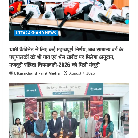
August 6, 2026
4
UTTARAKHAND NEWS
मिस उत्तराखंड 2026 के सब-कॉन्टेस्ट ‘मिस
UTTARAKHAND NEWS
ब्यूटीफुल आइज़’ एवं ‘मिस ब्यूटीफुल हेयर’ का
आयोजन
धामी कैबिनेट ने लिए कई महत्वपूर्ण निर्णय, अब सामान्य वर्ग के
5
August 5, 2026
पशुपालकों को भी गाय एवं भैंस खरीद पर मिलेगा अनुदान,
मजदूरी संहिता नियमावली-2026 को मिली मंजूरी
Uttarakhand Print Media
August 7, 2026