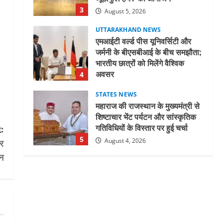
3
August 5, 2026
UTTARAKHAND NEWS
एमआईटी वर्ल्ड पीस यूनिवर्सिटी और
जर्मनी के बीएसबीआई के बीच समझौता;
भारतीय छात्रों को मिलेंगे वैश्विक
अवसर
4
August 5, 2026
STATES NEWS
महाराज की राजस्थान के मुख्यमंत्री से
शिष्टाचार भेंट पर्यटन और सांस्कृतिक
गतिविधियों के विस्तार पर हुई चर्चा
:
5
र
August 4, 2026
न
UTTARAKHAND NEWS
जिलाधिकारी/जिला निर्वाचन अधिकारी
ने सहसपुर विधानसभा क्षेत्र के पोलिंग
बूथों का निरीक्षण कर एसआईआर
आपत्ति निस्तारण शिविर की व्यवस्थाओं
1
का लिया जायजा