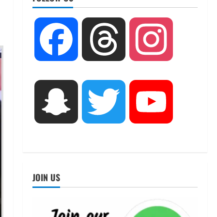
UTTARAKHAND NEWS
तीलू रौतेली पुरस्कार के लिए 13
Facebook
Threads
Instagram
वीरांगनाओं का चयन : रेखा आर्या
August 6, 2026
2
UTTARAKHAND NEWS
मिस उत्तराखंड 2026 के सब-कॉन्टेस्ट
Snapchat
Twitter
YouTube
‘मिस ब्यूटीफुल आइज़’ एवं ‘मिस
ब्यूटीफुल हेयर’ का आयोजन
3
August 5, 2026
UTTARAKHAND NEWS
एमआईटी वर्ल्ड पीस यूनिवर्सिटी और
जर्मनी के बीएसबीआई के बीच समझौता;
JOIN US
भारतीय छात्रों को मिलेंगे वैश्विक
अवसर
4
August 5, 2026
STATES NEWS