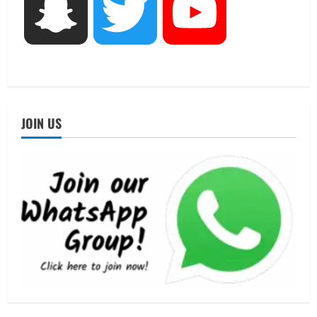
UTTARAKHAND NEWS
Snapchat
Twitter
YouTube
एमआईटी वर्ल्ड पीस यूनिवर्सिटी और जर्मनी के
बीएसबीआई के बीच समझौता; भारतीय छात्रों
को मिलेंगे वैश्विक अवसर
4
August 5, 2026
STATES NEWS
महाराज की राजस्थान के मुख्यमंत्री से
JOIN US
शिष्टाचार भेंट पर्यटन और सांस्कृतिक
गतिविधियों के विस्तार पर हुई चर्चा
5
August 4, 2026
UTTARAKHAND NEWS
जिलाधिकारी/जिला निर्वाचन अधिकारी ने
सहसपुर विधानसभा क्षेत्र के पोलिंग बूथों का
निरीक्षण कर एसआईआर आपत्ति निस्तारण
शिविर की व्यवस्थाओं का लिया जायजा
1
August 6, 2026
UTTARAKHAND NEWS
तीलू रौतेली पुरस्कार के लिए 13 वीरांगनाओं का