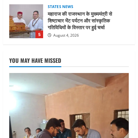
UTTARAKHAND NEWS
जिलाधिकारी/जिला निर्वाचन अधिकारी ने
सहसपुर विधानसभा क्षेत्र के पोलिंग बूथों का
निरीक्षण कर एसआईआर आपत्ति निस्तारण
शिविर की व्यवस्थाओं का लिया जायजा
1
August 6, 2026
UTTARAKHAND NEWS
तीलू रौतेली पुरस्कार के लिए 13 वीरांगनाओं का
YOU MAY HAVE MISSED
चयन : रेखा आर्या
August 6, 2026
2
UTTARAKHAND NEWS
मिस उत्तराखंड 2026 के सब-कॉन्टेस्ट ‘मिस
ब्यूटीफुल आइज़’ एवं ‘मिस ब्यूटीफुल हेयर’ का
आयोजन
3
August 5, 2026
UTTARAKHAND NEWS
एमआईटी वर्ल्ड पीस यूनिवर्सिटी और जर्मनी के