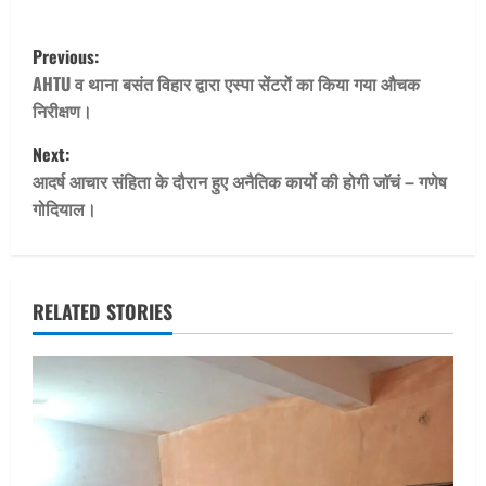
P
Previous:
o
AHTU व थाना बसंत विहार द्वारा एस्पा सेंटरों का किया गया औचक
निरीक्षण।
s
Next:
t
आदर्ष आचार संहिता के दौरान हुए अनैतिक कार्यो की होगी जाॅचं – गणेष
गोदियाल।
n
a
v
RELATED STORIES
i
g
a